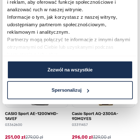
i reklam, aby oferować funkcje społecznościowe i
analizować ruch w naszej witrynie.
Informacje o tym, jak korzystasz z naszej witryny,
Najczęściej kupowane
udostępniamy partnerom społecznościowym,
reklamowym i analitycznym.
Partnerzy mogą połączyć te informacje z innymi danymi
Poruszanie się po elementach karuzeli jest możliwe za pomocą klawis
Naciśnij, aby pominąć karuzelę
Naciśnij, aby przejść do nawigacji karuzeli
otrzymanymi od Ciebie lub uzyskanymi podczas
korzystania z ich usług.
Zezwól na wszystkie
Spersonalizuj
CASIO Sport AE-1200WHD-
Casio Sport AQ-230GA-
1AVEF
9DMQYES
03362600
03311457
251,00 zł
279,00 zł
296,00 zł
329,00 zł