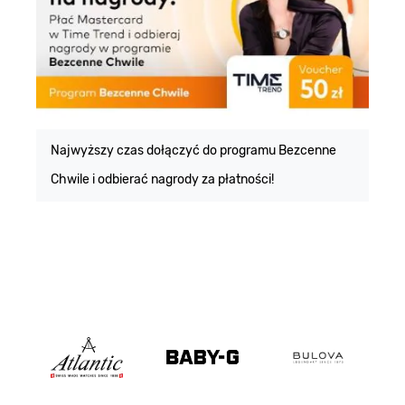
E
m
Najwyższy czas dołączyć do programu Bezcenne
Chwile i odbierać nagrody za płatności!