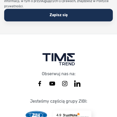
informacji, w tym o przysługujących Ci prawach, znajdziesz w Polityce
prywatności.
Zapisz się
Stopka Timetrend
Obserwuj nas na:
Jesteśmy częścią grupy ZIBI:
4.9
Na podstawie
8723
opinii
z całego okresu