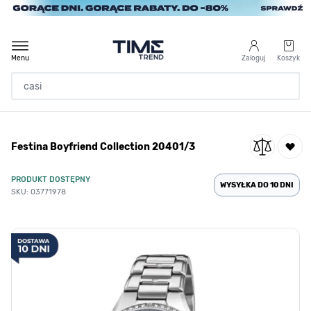
Przejdź do treści
Menu
Zaloguj
Koszyk
Strona Główna
Festina Boyfriend Collection 20401/3
/
Festina Boyfriend Collection 20401/3
PRODUKT DOSTĘPNY
WYSYŁKA DO 10 DNI
SKU: 03771978