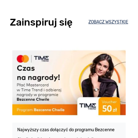
Zainspiruj się
ZOBACZ WSZYSTKIE
E
m
Najwyższy czas dołączyć do programu Bezcenne