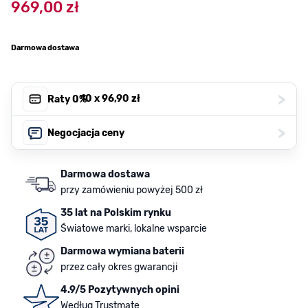
969,00 zł
Darmowa dostawa
>
, 10 x
96,90 zł
Raty 0%
>
Negocjacja ceny
Darmowa dostawa
przy zamówieniu powyżej 500 zł
35 lat na Polskim rynku
Światowe marki, lokalne wsparcie
Darmowa wymiana baterii
przez cały okres gwarancji
4.9/5 Pozytywnych opini
Według Trustmate