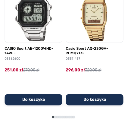
CASIO Sport AE-1200WHD-
Casio Sport AQ-230GA-
1AVEF
9DMQYES
03362600
03311457
251,00 zł
279,00 zł
296,00 zł
329,00 zł
Do koszyka
Do koszyka