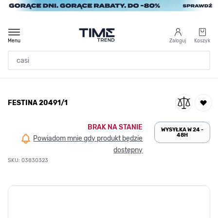
Przejdź do treści
Menu
Zaloguj
Koszyk
Strona Główna
FESTINA 20491/1
/
FESTINA 20491/1
BRAK NA STANIE
WYSYŁKA W 24 -
48H
Powiadom mnie gdy produkt będzie
dostępny
SKU: 03830323