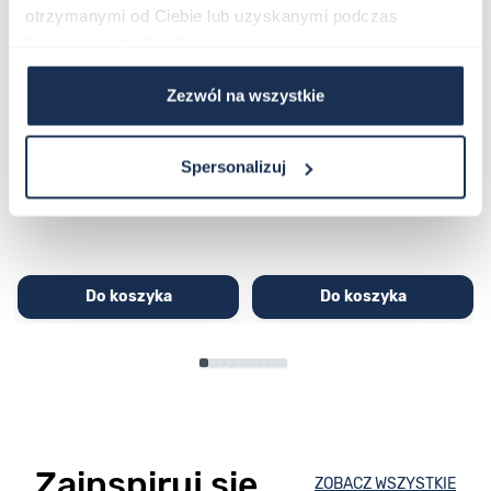
otrzymanymi od Ciebie lub uzyskanymi podczas
korzystania z ich usług.
Zezwól na wszystkie
CASIO Sport AE-1200WHD-
Casio Sport AQ-230GA-
1AVEF
9DMQYES
03362600
03311457
Spersonalizuj
251,00 zł
279,00 zł
296,00 zł
329,00 zł
Do koszyka
Do koszyka
Zainspiruj się
ZOBACZ WSZYSTKIE