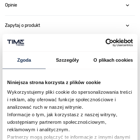
Opinie
Zapytaj o produkt
Płatność i dostawa
Zgoda
Szczegóły
O plikach cookies
Najczęściej kupowane
Niniejsza strona korzysta z plików cookie
Wykorzystujemy pliki cookie do spersonalizowania treści
i reklam, aby oferować funkcje społecznościowe i
Poruszanie się po elementach karuzeli jest możliwe za pomocą klawis
Naciśnij, aby pominąć karuzelę
Naciśnij, aby przejść do nawigacji karuzeli
analizować ruch w naszej witrynie.
Informacje o tym, jak korzystasz z naszej witryny,
udostępniamy partnerom społecznościowym,
reklamowym i analitycznym.
Partnerzy mogą połączyć te informacje z innymi danymi