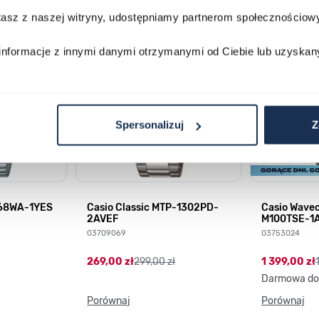
stasz z naszej witryny, udostępniamy partnerom społecznościo
lawisza tabulacji. Możesz pominąć karuzelę lub przejść bezpośrednio d
informacje z innymi danymi otrzymanymi od Ciebie lub uzyskan
Spersonalizuj
Z
168WA-1YES
Casio Classic MTP-1302PD-
Casio Wave
2AVEF
M100TSE-1
03709069
03753024
269,00 zł
299,00 zł
1 399,00 zł
Darmowa do
Porównaj
Porównaj