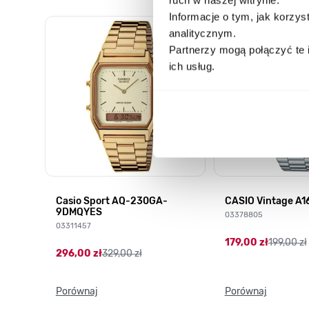
Informacje o tym, jak korzy
Poruszanie się po elementach karuzeli jest możliwe za pomocą k
Naciśnij, aby pominąć karuzelę
Naciśnij, aby przejść do nawigacji karuzeli
analitycznym.
Partnerzy mogą połączyć te 
ich usług.
HD-
Casio Sport AQ-230GA-
CASIO Vintage A
9DMQYES
03378805
03311457
179,00 zł
199,00 zł
296,00 zł
329,00 zł
Porównaj
Porównaj