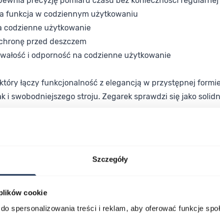
pewnia precyzję pomiaru czasu bez konieczności regularnej
na funkcja w codziennym użytkowaniu
a codzienne użytkowanie
ochronę przed deszczem
rwałość i odporność na codzienne użytkowanie
 który łączy funkcjonalność z elegancją w przystępnej formi
 i swobodniejszego stroju. Zegarek sprawdzi się jako solid
ależy na ponadczasowej estetyce i niezawodnym działaniu. O
Szczegóły
 plików cookie
do spersonalizowania treści i reklam, aby oferować funkcje sp