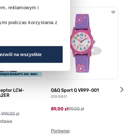
wym, reklamowym i
o nawigacji karuzeli za pomocą linka pomijającego.
ymi podczas korzystania z
ezwól na wszystkie
ceptor LCW-
Q&Q Sport Q VR99-001
Q VR
A2ER
03515831
03789
89,00 zł
99,00 zł
113,0
1 999,00 zł
stawa
Porównaj
Porów