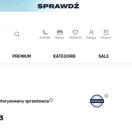
Kontakt
Salony
Ulubione
Zaloguj
Koszyk
PREMIUM
KATEGORIE
SALE
 Biżuteria
Pokaż podmenu dla kategorii Smartwatche
Pokaż podmenu dla kategorii Premium
Pokaż podmenu dla kateg
Pokaż 
utoryzowany sprzedawca
3