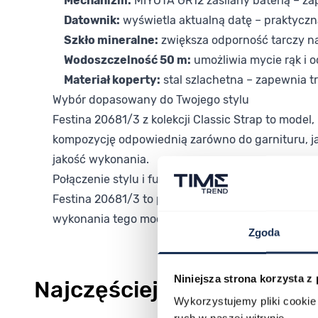
Mechanizm:
MIYOTA GR12 zasilany baterią – za
Datownik:
wyświetla aktualną datę – praktycz
Szkło mineralne:
zwiększa odporność tarczy n
Wodoszczelność 50 m:
umożliwia mycie rąk i 
Materiał koperty:
stal szlachetna – zapewnia t
Wybór dopasowany do Twojego stylu
Festina 20681/3 z kolekcji Classic Strap to model,
kompozycję odpowiednią zarówno do garnituru, jak
jakość wykonania.
Połączenie stylu i funkcjonalności
Festina 20681/3 to propozycja dla tych, którym z
wykonania tego modelu osobiście.
Zgoda
Niniejsza strona korzysta z
Najczęściej kupowane
Wykorzystujemy pliki cookie 
ruch w naszej witrynie.