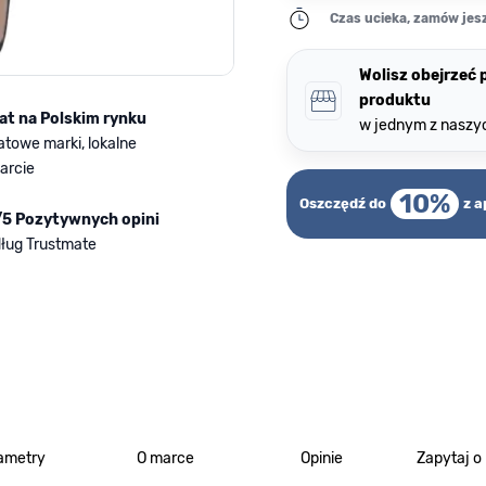
Czas ucieka, zamów jesz
Wolisz obejrzeć
produktu
lat na Polskim rynku
w jednym z naszy
atowe marki, lokalne
arcie
10%
Oszczędź do
z a
/5 Pozytywnych opini
ług Trustmate
ametry
O marce
Opinie
Zapytaj o