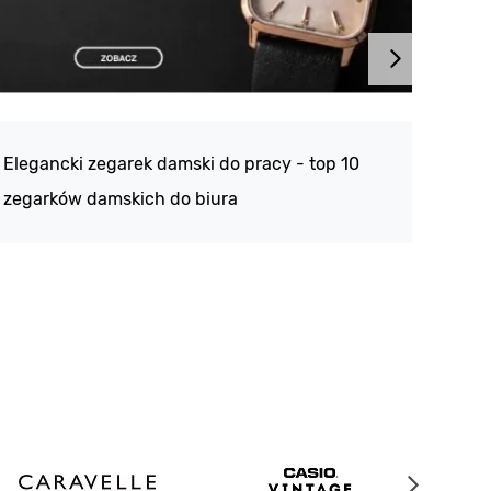
Atlan
188 -
Elegancki zegarek damski do pracy - top 10
kolek
zegarków damskich do biura