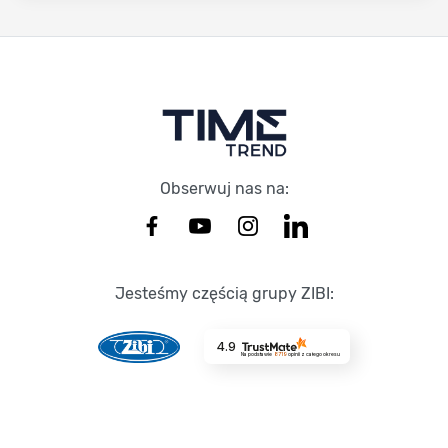
Stopka Timetrend
Obserwuj nas na:
Jesteśmy częścią grupy ZIBI:
4.9
Na podstawie
8719
opinii
z całego okresu