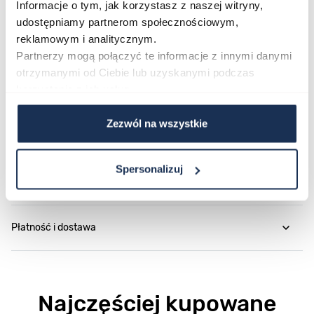
Informacje o tym, jak korzystasz z naszej witryny,
udostępniamy partnerom społecznościowym,
reklamowym i analitycznym.
Parametry
Partnerzy mogą połączyć te informacje z innymi danymi
otrzymanymi od Ciebie lub uzyskanymi podczas
korzystania z ich usług.
O marce
Zezwól na wszystkie
Opinie
Spersonalizuj
Zapytaj o produkt
Płatność i dostawa
Najczęściej kupowane