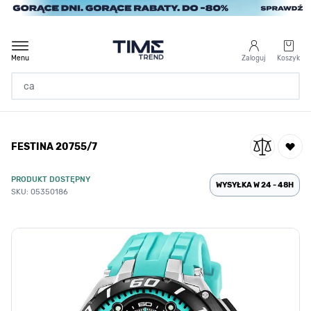
Przejdź do treści
Menu
Zaloguj
Koszyk
Strona Główna
FESTINA 20755/7
/
FESTINA 20755/7
PRODUKT DOSTĘPNY
WYSYŁKA W 24 - 48H
SKU: 05350186