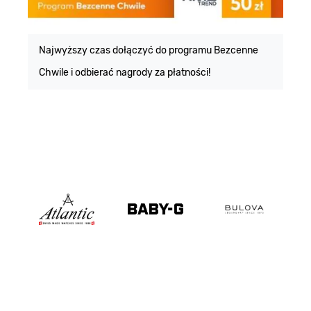
E
m
Najwyższy czas dołączyć do programu Bezcenne
Chwile i odbierać nagrody za płatności!