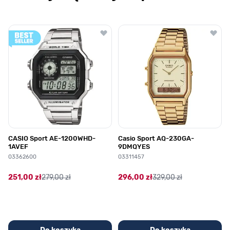
Poruszanie się po elementach karuzeli jest możliwe za pomocą klawis
Naciśnij, aby pominąć karuzelę
Naciśnij, aby przejść do nawigacji karuzeli
CASIO Sport AE-1200WHD-
Casio Sport AQ-230GA-
1AVEF
9DMQYES
03362600
03311457
251,00 zł
279,00 zł
296,00 zł
329,00 zł