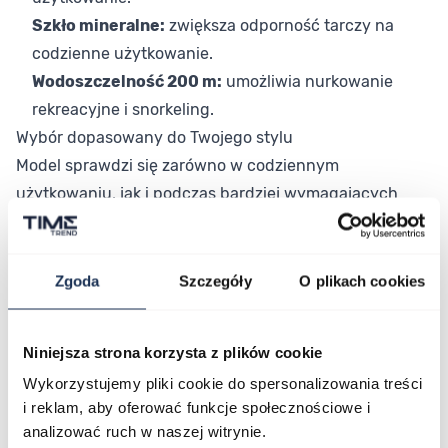
Szkło mineralne:
zwiększa odporność tarczy na
codzienne użytkowanie.
Wodoszczelność 200 m:
umożliwia nurkowanie
rekreacyjne i snorkeling.
Wybór dopasowany do Twojego stylu
Model sprawdzi się zarówno w codziennym
użytkowaniu, jak i podczas bardziej wymagających
sytuacji. To wybór dla osób, które cenią połączenie
sportowego charakteru, precyzji i wysokiej
wodoszczelności. Stalowa koperta i czytelna tarcza
Zgoda
Szczegóły
O plikach cookies
zapewniają komfort noszenia każdego dnia.
Połączenie stylu i funkcjonalności
Niniejsza strona korzysta z plików cookie
To propozycja dla osób, które cenią dopracowany
Wykorzystujemy pliki cookie do spersonalizowania treści
design i niezawodne działanie. Wybierz zegarek
i reklam, aby oferować funkcje społecznościowe i
Festina, który łączy funkcję chronografu z wysoką
analizować ruch w naszej witrynie.
wodoszczelnością i sportowym charakterem.