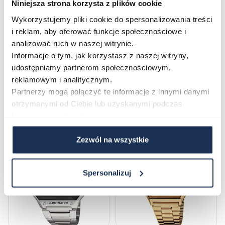
Niniejsza strona korzysta z plików cookie
Zapytaj o produkt
Wykorzystujemy pliki cookie do spersonalizowania treści
i reklam, aby oferować funkcje społecznościowe i
Płatność i dostawa
analizować ruch w naszej witrynie.
Informacje o tym, jak korzystasz z naszej witryny,
udostępniamy partnerom społecznościowym,
reklamowym i analitycznym.
Najczęściej kupowane
Partnerzy mogą połączyć te informacje z innymi danymi
otrzymanymi od Ciebie lub uzyskanymi podczas
korzystania z ich usług.
Poruszanie się po elementach karuzeli jest możliwe za pomocą klawis
Naciśnij, aby pominąć karuzelę
Naciśnij, aby przejść do nawigacji karuzeli
Zezwól na wszystkie
Spersonalizuj