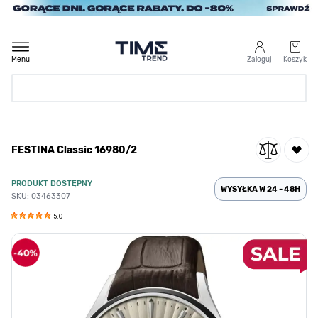
Przejdź do treści
Menu
Zaloguj
Koszyk
Strona Główna
FESTINA Classic 16980/2
/
FESTINA Classic 16980/2
PRODUKT DOSTĘPNY
WYSYŁKA W 24 - 48H
SKU: 03463307
5.0