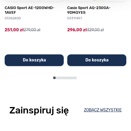
CASIO Sport AE-1200WHD-
Casio Sport AQ-230GA-
1AVEF
9DMQYES
03362600
03311457
251,00 zł
279,00 zł
296,00 zł
329,00 zł
Do koszyka
Do koszyka
Zainspiruj się
ZOBACZ WSZYSTKIE