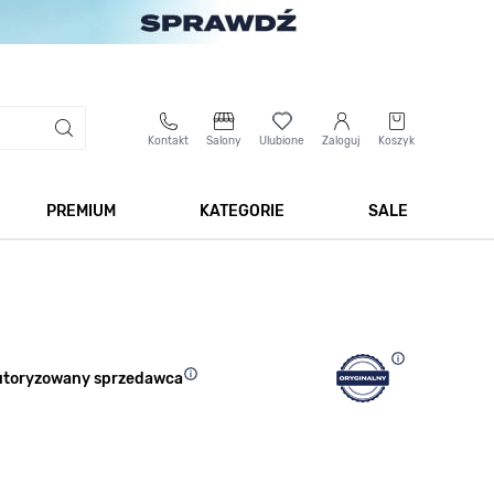
Kontakt
Salony
Ulubione
Zaloguj
Koszyk
PREMIUM
KATEGORIE
SALE
 Biżuteria
Pokaż podmenu dla kategorii Smartwatche
Pokaż podmenu dla kategorii Premium
Pokaż podmenu dla kateg
Pokaż 
utoryzowany sprzedawca