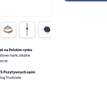
rger image
View larger image
View larger image
View larger image
View larger image
lat na Polskim rynku
atowe marki, lokalne
arcie
/5 Pozytywnych opini
ług Trustmate