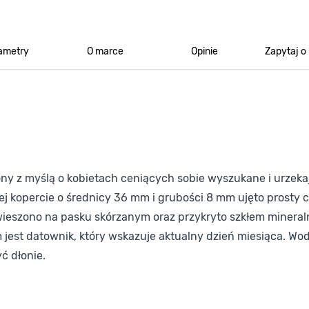
ametry
O marce
Opinie
Zapytaj o
ny z myślą o kobietach ceniących sobie wyszukane i urzekaj
ej kopercie o średnicy 36 mm i grubości 8 mm ujęto prosty 
awieszono na pasku skórzanym oraz przykryto szkłem miner
st datownik, który wskazuje aktualny dzień miesiąca. Wo
ć dłonie.