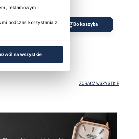
wym, reklamowym i
Porównaj
Porów
ymi podczas korzystania z
o koszyka
Do koszyka
ezwól na wszystkie
ZOBACZ WSZYSTKIE