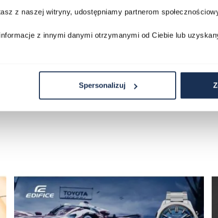
stasz z naszej witryny, udostępniamy partnerom społecznościo
Porównaj
Porównaj
informacje z innymi danymi otrzymanymi od Ciebie lub uzyskan
zyka
Do koszyka
D
Spersonalizuj
Z