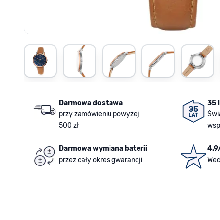
View larger image
View larger image
View larger image
View larger image
View larger image
View la
Darmowa dostawa
35 
przy zamówieniu powyżej
Świ
500 zł
wsp
Darmowa wymiana baterii
4.9
przez cały okres gwarancji
Wed