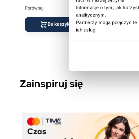
Informacje o tym, jak korzy
Porównaj
Porównaj
analitycznym.
Partnerzy mogą połączyć te 
Do koszyka
Do kos
ich usług.
Zainspiruj się