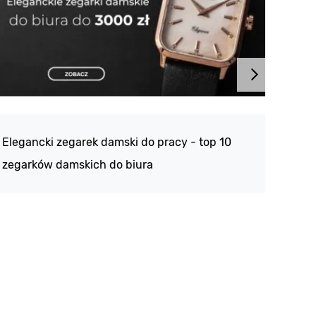
Atlan
188 -
Elegancki zegarek damski do pracy - top 10
kolek
zegarków damskich do biura