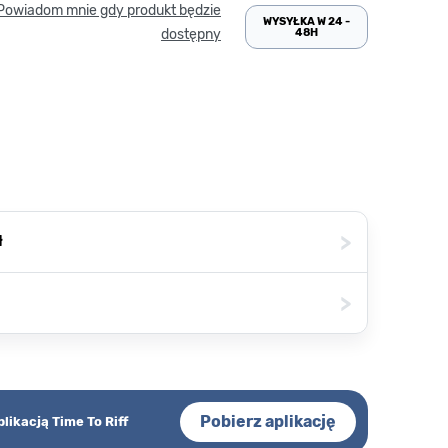
Powiadom mnie gdy produkt będzie
WYSYŁKA W 24 -
48H
dostępny
>
ł
>
Pobierz aplikację
plikacją Time To Riff