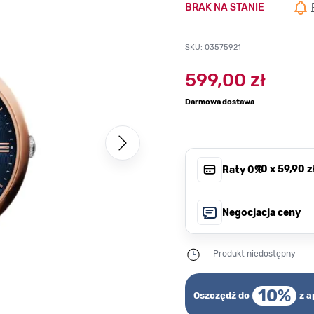
BRAK NA STANIE
SKU: 03575921
599,00 zł
Darmowa dostawa
, 10 x
59,90 z
Raty 0%
Negocjacja ceny
Produkt niedostępny
10%
Oszczędź do
z a