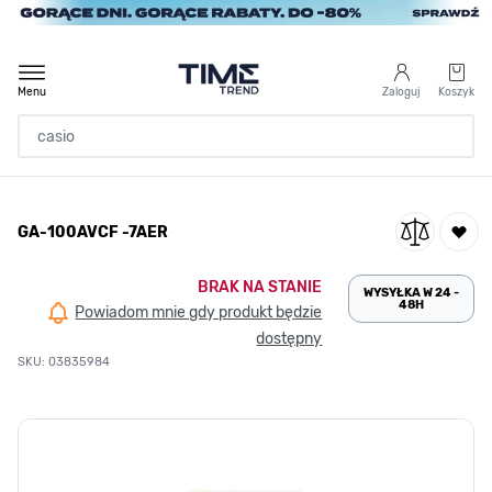
Przejdź do treści
Menu
Zaloguj
Koszyk
Strona Główna
GA-100AVCF -7AER
/
GA-100AVCF -7AER
BRAK NA STANIE
WYSYŁKA W 24 -
48H
Powiadom mnie gdy produkt będzie
dostępny
SKU: 03835984