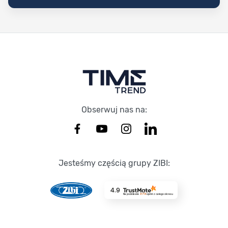
Stopka Timetrend
Obserwuj nas na:
Jesteśmy częścią grupy ZIBI:
4.9
Na podstawie
8714
opinii
z całego okresu