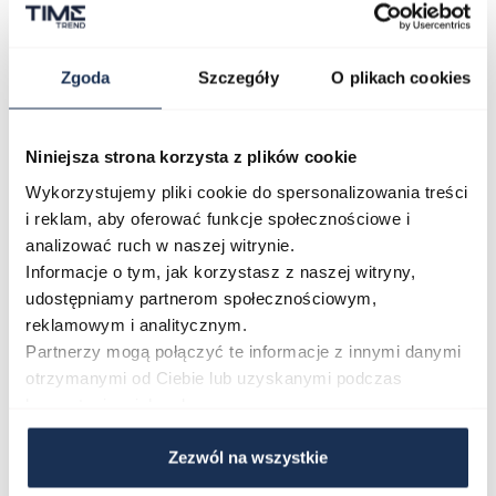
Najczęściej kupowane
Zgoda
Szczegóły
O plikach cookies
Poruszanie się po elementach karuzeli jest możliwe za pomocą klawis
Naciśnij, aby pominąć karuzelę
Naciśnij, aby przejść do nawigacji karuzeli
Niniejsza strona korzysta z plików cookie
Wykorzystujemy pliki cookie do spersonalizowania treści
i reklam, aby oferować funkcje społecznościowe i
analizować ruch w naszej witrynie.
Informacje o tym, jak korzystasz z naszej witryny,
udostępniamy partnerom społecznościowym,
reklamowym i analitycznym.
CASIO Sport AE-1200WHD-
Casio Sport AQ-230GA-
1AVEF
9DMQYES
Partnerzy mogą połączyć te informacje z innymi danymi
03362600
03311457
otrzymanymi od Ciebie lub uzyskanymi podczas
korzystania z ich usług.
251,00 zł
279,00 zł
296,00 zł
329,00 zł
Zezwól na wszystkie