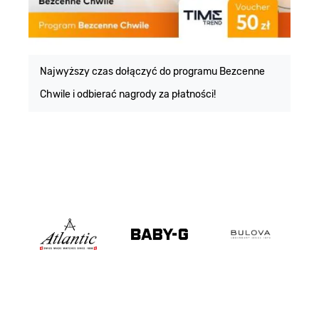
E
m
Najwyższy czas dołączyć do programu Bezcenne
Chwile i odbierać nagrody za płatności!