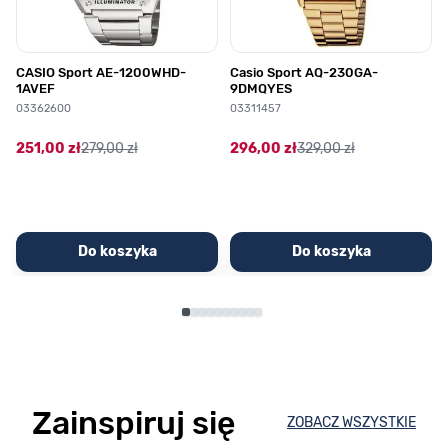
CASIO Sport AE-1200WHD-
Casio Sport AQ-230GA-
1AVEF
9DMQYES
03362600
03311457
251,00 zł
279,00 zł
296,00 zł
329,00 zł
Do koszyka
Do koszyka
Zainspiruj się
ZOBACZ WSZYSTKIE