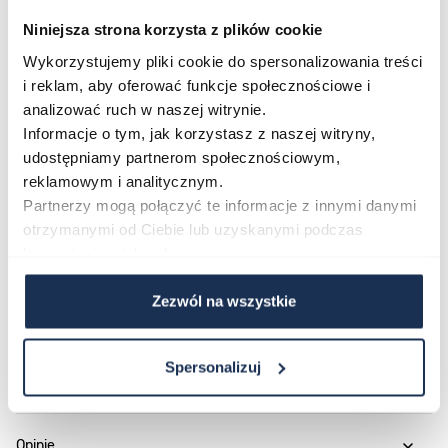
prezentuje się zarówno na co dzień, jak i przy bardziej
Niniejsza strona korzysta z plików cookie
eleganckich okazjach.
Wykorzystujemy pliki cookie do spersonalizowania treści
Połączenie stylu i funkcjonalności
i reklam, aby oferować funkcje społecznościowe i
Gant Park Hill Day-Date II-75 łączy ponadczasową
analizować ruch w naszej witrynie.
Informacje o tym, jak korzystasz z naszej witryny,
estetykę z solidnym mechanizmem kwarcowym SEIKO,
udostępniamy partnerom społecznościowym,
co czyni go godnym uwagi wyborem w segmencie
reklamowym i analitycznym.
klasycznych zegarków męskich. Zapraszamy do
Partnerzy mogą połączyć te informacje z innymi danymi
zapoznania się z pełną ofertą zegarków Gant w naszym
otrzymanymi od Ciebie lub uzyskanymi podczas
sklepie.
korzystania z ich usług.
Zezwól na wszystkie
Parametry
Spersonalizuj
O marce
Opinie