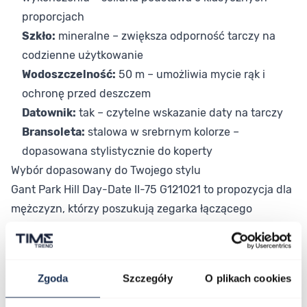
proporcjach
Szkło:
mineralne – zwiększa odporność tarczy na
codzienne użytkowanie
Wodoszczelność:
50 m – umożliwia mycie rąk i
ochronę przed deszczem
Datownik:
tak – czytelne wskazanie daty na tarczy
Bransoleta:
stalowa w srebrnym kolorze –
dopasowana stylistycznie do koperty
Wybór dopasowany do Twojego stylu
Gant Park Hill Day-Date II-75 G121021 to propozycja dla
mężczyzn, którzy poszukują zegarka łączącego
klasyczny design z wysoką jakością wykończenia.
Niebieska tarcza wprowadza subtelny akcent
kolorystyczny, który wyróżnia model spośród
Zgoda
Szczegóły
O plikach cookies
typowych, stonowanych zegarków. Stalowa bransoleta
i koperta tworzą razem harmonijną całość, która dobrze