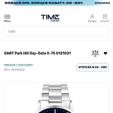
Przejdź do treści
Menu
Zaloguj
Koszyk
Strona Główna
GANT Park Hill Day-Date II-75 G121021
/
Męskie
/
GANT Park Hill Day-Date II-75 G121021
PRODUKT DOSTĘPNY
WYSYŁKA W 24 - 48H
SKU: 05324622