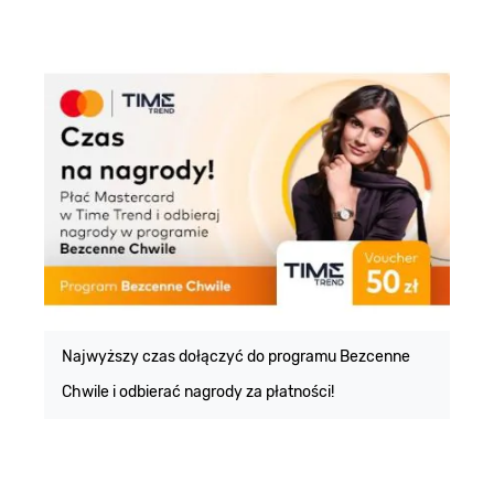
E
m
Najwyższy czas dołączyć do programu Bezcenne
Chwile i odbierać nagrody za płatności!