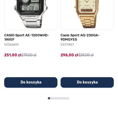
CASIO Sport AE-1200WHD-
Casio Sport AQ-230GA-
1AVEF
9DMQYES
03362600
03311457
251,00 zł
279,00 zł
296,00 zł
329,00 zł
Do koszyka
Do koszyka