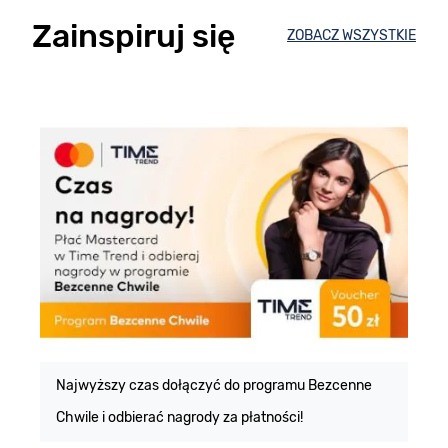
Zainspiruj się
ZOBACZ WSZYSTKIE
E
m
Najwyższy czas dołączyć do programu Bezcenne
Chwile i odbierać nagrody za płatności!