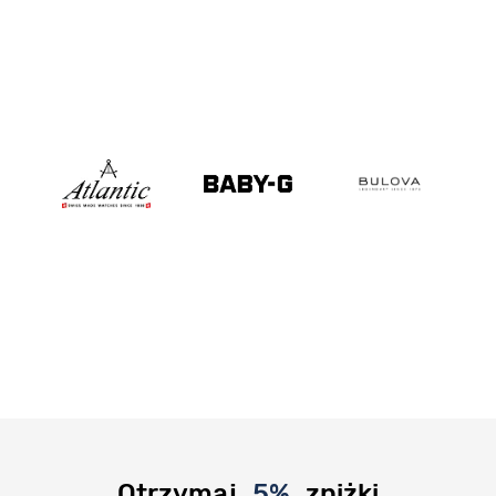
Otrzymaj
5%
zniżki