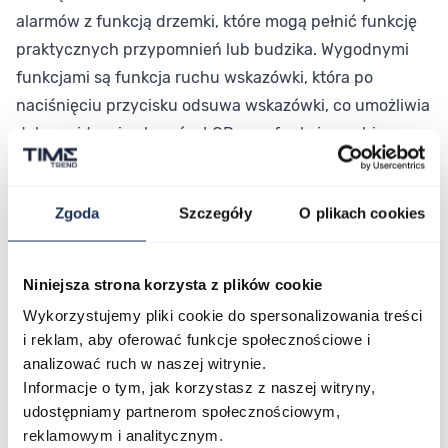
alarmów z funkcją drzemki, które mogą pełnić funkcję
praktycznych przypomnień lub budzika. Wygodnymi
funkcjami są funkcja ruchu wskazówki, która po
naciśnięciu przycisku odsuwa wskazówki, co umożliwia
dobre widzenie ekranów LCD oraz funkcja zgubionego
telefonu po naciśnięciu guzika pozwala na
uruchomienie alarmu dźwiękowego w smartfonie.
Zgoda
Szczegóły
O plikach cookies
Czasomierz wyposażono w precyzyjny mechanizm
kwarcowy zasilany baterią ze wskaźnikiem jej
naładowania Całość przykrywa wytrzymałe szkło
Niniejsza strona korzysta z plików cookie
mineralne. Wodoszczelność 200 M pozwala na
Wykorzystujemy pliki cookie do spersonalizowania treści
swobodny kontakt z wodą, np. na pływanie.
i reklam, aby oferować funkcje społecznościowe i
analizować ruch w naszej witrynie.
Parametry
Informacje o tym, jak korzystasz z naszej witryny,
udostępniamy partnerom społecznościowym,
reklamowym i analitycznym.
O marce