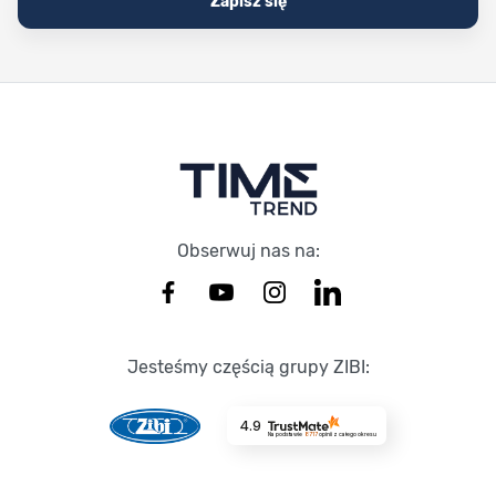
Zapisz się
Stopka Timetrend
Obserwuj nas na:
Jesteśmy częścią grupy ZIBI:
4.9
Na podstawie
8717
opinii
z całego okresu