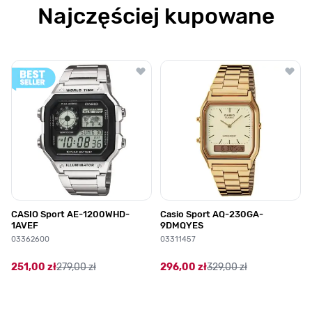
Najczęściej kupowane
Poruszanie się po elementach karuzeli jest możliwe za pomocą klawis
Naciśnij, aby pominąć karuzelę
Naciśnij, aby przejść do nawigacji karuzeli
CASIO Sport AE-1200WHD-
Casio Sport AQ-230GA-
1AVEF
9DMQYES
03362600
03311457
251,00 zł
279,00 zł
296,00 zł
329,00 zł