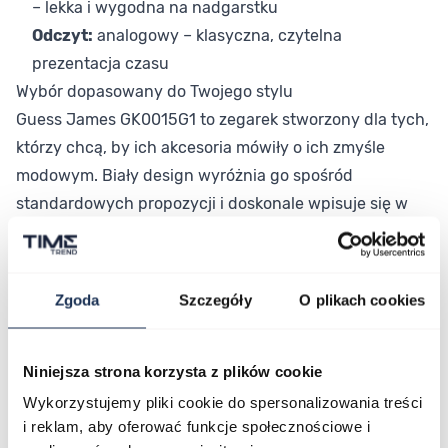
– lekka i wygodna na nadgarstku
Odczyt:
analogowy – klasyczna, czytelna
prezentacja czasu
Wybór dopasowany do Twojego stylu
Guess James GK0015G1 to zegarek stworzony dla tych,
którzy chcą, by ich akcesoria mówiły o ich zmyśle
modowym. Biały design wyróżnia go spośród
standardowych propozycji i doskonale wpisuje się w
aktualne tendencje. Niewielka koperta o szerokości 32
mm sprawia, że zegarek nosi się lekko i swobodnie
przez cały dzień.
Zgoda
Szczegóły
O plikach cookies
Połączenie stylu i funkcjonalności
Guess James GK0015G1 łączy wyrazisty, modowy
design z praktycznością kwarcowego mechanizmu i
Niniejsza strona korzysta z plików cookie
odporności na wilgoć. Jeśli szukasz zegarka, który
Wykorzystujemy pliki cookie do spersonalizowania treści
i reklam, aby oferować funkcje społecznościowe i
uzupełni Twój strój i doda mu charakteru – ta