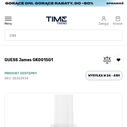
Przejdź do treści
Menu
Zaloguj
Koszyk
Strona Główna
GUESS James GK0015G1
/
GUESS James GK0015G1
PRODUKT DOSTĘPNY
WYSYŁKA W 24 - 48H
SKU: 05353934