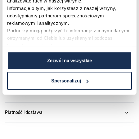
analizować ruch w naszej witrynie.
propozycja z kolekcji GK James jest właściwym
Informacje o tym, jak korzystasz z naszej witryny,
wyborem.
udostępniamy partnerom społecznościowym,
reklamowym i analitycznym.
Partnerzy mogą połączyć te informacje z innymi danymi
Parametry
otrzymanymi od Ciebie lub uzyskanymi podczas
korzystania z ich usług.
O marce
Zezwól na wszystkie
Opinie
Spersonalizuj
Zapytaj o produkt
Płatność i dostawa