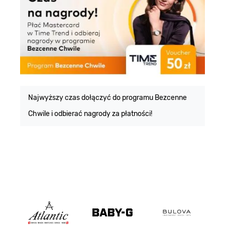
E
m
Najwyższy czas dołączyć do programu Bezcenne
Chwile i odbierać nagrody za płatności!