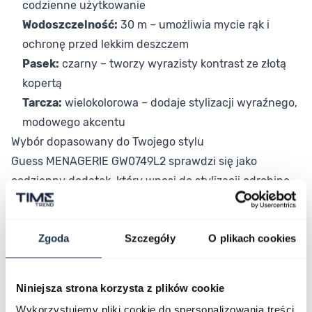
codzienne użytkowanie
Wodoszczelność:
30 m – umożliwia mycie rąk i
ochronę przed lekkim deszczem
Pasek:
czarny – tworzy wyrazisty kontrast ze złotą
kopertą
Tarcza:
wielokolorowa – dodaje stylizacji wyraźnego,
modowego akcentu
Wybór dopasowany do Twojego stylu
Guess MENAGERIE GW0749L2 sprawdzi się jako
codzienny dodatek, który wnosi do stylizacji odrobinę
luksusu i wyrazistości. Wielokolorowa tarcza i złota
koperta sprawiają, że zegarek przyciąga uwagę i staje
Zgoda
Szczegóły
O plikach cookies
się centralnym punktem całego stroju. To propozycja
dla kobiet, które szukają modelu łączącego elegancję z
nowoczesnym designem.
Niniejsza strona korzysta z plików cookie
Połączenie stylu i funkcjonalności
Wykorzystujemy pliki cookie do spersonalizowania treści