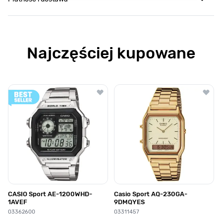
Najczęściej kupowane
Poruszanie się po elementach karuzeli jest możliwe za pomocą klawis
Naciśnij, aby pominąć karuzelę
Naciśnij, aby przejść do nawigacji karuzeli
CASIO Sport AE-1200WHD-
Casio Sport AQ-230GA-
1AVEF
9DMQYES
03362600
03311457