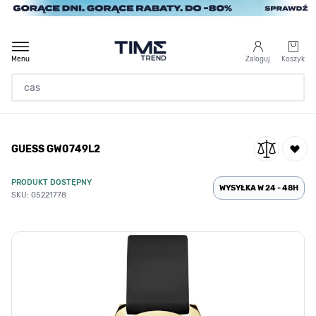
Przejdź do treści
Menu
Zaloguj
Koszyk
Strona Główna
GUESS GW0749L2
/
GUESS GW0749L2
PRODUKT DOSTĘPNY
WYSYŁKA W 24 - 48H
SKU: 05221778