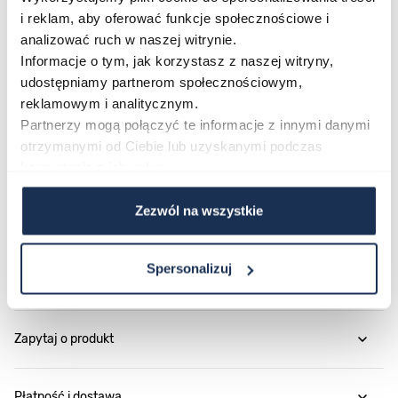
Guess MENAGERIE GW0749L2 to zegarek, w którym
i reklam, aby oferować funkcje społecznościowe i
design i detale odgrywają pierwszoplanową rolę. Złota
analizować ruch w naszej witrynie.
koperta, czarny pasek i wielokolorowa tarcza tworzą
Informacje o tym, jak korzystasz z naszej witryny,
razem efektowną całość, którą warto mieć na
udostępniamy partnerom społecznościowym,
reklamowym i analitycznym.
nadgarstku każdego dnia.
Partnerzy mogą połączyć te informacje z innymi danymi
otrzymanymi od Ciebie lub uzyskanymi podczas
Parametry
korzystania z ich usług.
Zezwól na wszystkie
O marce
Spersonalizuj
Opinie
Zapytaj o produkt
Płatność i dostawa