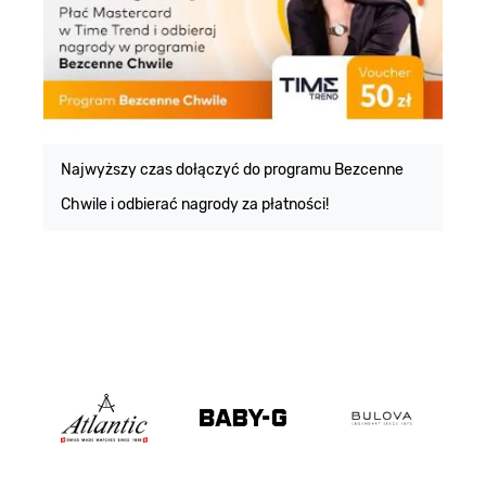
E
m
Najwyższy czas dołączyć do programu Bezcenne
Chwile i odbierać nagrody za płatności!