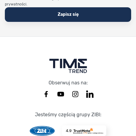
prywatności.
Zapisz się
Stopka Timetrend
Obserwuj nas na:
Jesteśmy częścią grupy ZIBI:
4.9
Na podstawie
8716
opinii
z całego okresu