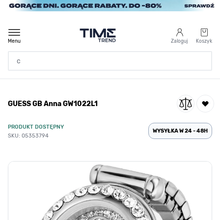
Przejdź do treści
Menu
Zaloguj
Koszyk
Strona Główna
GUESS GB Anna GW1022L1
/
GUESS GB Anna GW1022L1
PRODUKT DOSTĘPNY
WYSYŁKA W 24 - 48H
SKU: 05353794