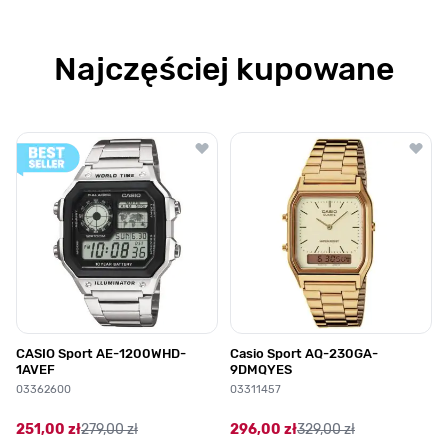
Najczęściej kupowane
Poruszanie się po elementach karuzeli jest możliwe za pomocą klawis
Naciśnij, aby pominąć karuzelę
Naciśnij, aby przejść do nawigacji karuzeli
CASIO Sport AE-1200WHD-
Casio Sport AQ-230GA-
1AVEF
9DMQYES
03362600
03311457
251,00 zł
279,00 zł
296,00 zł
329,00 zł