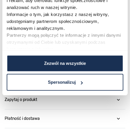
i reklam, aby oferować funkcje społecznościowe i
dzień. Odwiedź nasz sklep i odkryj pełną kolekcję GB
analizować ruch w naszej witrynie.
Informacje o tym, jak korzystasz z naszej witryny,
Anna – zegarki Guess dostępne są u nas z gwarancją
udostępniamy partnerom społecznościowym,
oryginalności i fachowym doradztwem.
reklamowym i analitycznym.
Partnerzy mogą połączyć te informacje z innymi danymi
otrzymanymi od Ciebie lub uzyskanymi podczas
Parametry
korzystania z ich usług.
O marce
Zezwól na wszystkie
Opinie
Spersonalizuj
Zapytaj o produkt
Płatność i dostawa