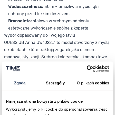
Wodoszczelność:
30 m – umożliwia mycie rąk i
ochronę przed lekkim deszczem
Bransoleta:
stalowa w srebrnym odcieniu –
estetyczne wykończenie spójne z kopertą
Wybór dopasowany do Twojego stylu
GUESS GB Anna GW1022L1 to model stworzony z myślą
o kobietach, które traktują zegarek jako element
modowej stylizacji. Srebrna kolorystyka i kompaktowe
proporcje sprawiają, że zegarek łatwo zestawiać z
różnymi stylizacjami – od codziennych po wieczorowe.
Kolekcja GB Anna wpisuje się w nowoczesną estetykę
Zgoda
Szczegóły
O plikach cookies
Guess, łącząc elegancję z wyrazistym, modowym
charakterem.
Połączenie stylu i funkcjonalności
Niniejsza strona korzysta z plików cookie
Guess GB Anna GW1022L1 to damski zegarek, który
Wykorzystujemy pliki cookie do spersonalizowania treści
łączy elegancki design z praktyczną konstrukcją na co