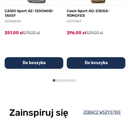
CASIO Sport AE-1200WHD-
Casio Sport AQ-230GA-
1AVEF
9DMQYES
03362600
03311457
251,00 zł
279,00 zł
296,00 zł
329,00 zł
Do koszyka
Do koszyka
Zainspiruj się
ZOBACZ WSZYSTKIE