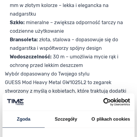
mm w złotym kolorze – lekka i elegancka na
nadgarstku
Szkło:
mineralne – zwiększa odporność tarczy na
codzienne użytkowanie
Bransoleta:
złota, stalowa – dopasowuje się do
nadgarstka i współtworzy spójny design
Wodoszczelność:
30 m – umożliwia mycie rąk i
ochronę przed lekkim deszczem
Wybór dopasowany do Twojego stylu
GUESS Mod Heavy Metal GW1025L2 to zegarek
stworzony z myślą o kobietach, które traktują dodatki
jako integralną część swojego stylu. Złoty kolor i
elegancka bransoleta sprawiają, że model pasuje do
biurowych stylizacji, wyjść wieczornych i codziennych
Zgoda
Szczegóły
O plikach cookies
zestawień. Kolekcja Mod Heavy Metal wyróżnia się
intensywną estetyką, która wpisuje się w aktualne