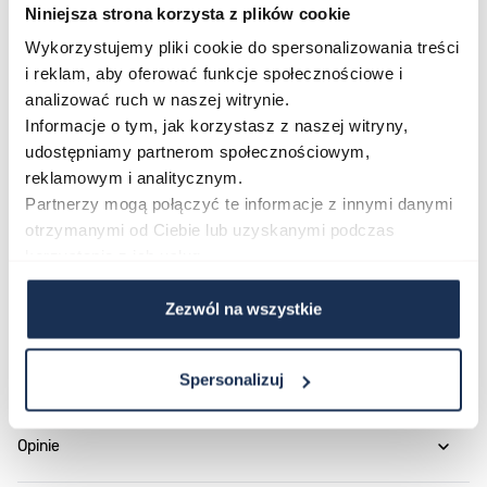
Niniejsza strona korzysta z plików cookie
trendy modowe.
Wykorzystujemy pliki cookie do spersonalizowania treści
Połączenie stylu i funkcjonalności
i reklam, aby oferować funkcje społecznościowe i
GUESS GW1025L2 to zegarek, który łączy modowy
analizować ruch w naszej witrynie.
charakter marki z precyzją mechanizmu kwarcowego.
Informacje o tym, jak korzystasz z naszej witryny,
Złota kolorystyka i staranna dbałość o detale czynią go
udostępniamy partnerom społecznościowym,
efektownym uzupełnieniem biżuterii i codziennych
reklamowym i analitycznym.
stylizacji. Sprawdź dostępność modelu w naszym
Partnerzy mogą połączyć te informacje z innymi danymi
otrzymanymi od Ciebie lub uzyskanymi podczas
sklepie i wybierz zegarek, który wyróżni Twój wygląd.
korzystania z ich usług.
Parametry
Zezwól na wszystkie
O marce
Spersonalizuj
Opinie