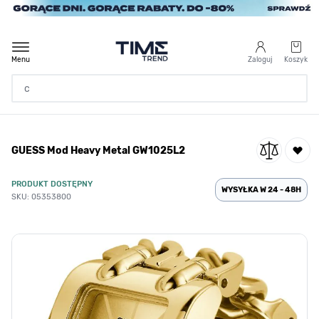
Przejdź do treści
Menu
Zaloguj
Koszyk
Strona Główna
GUESS Mod Heavy Metal GW1025L2
/
GUESS Mod Heavy Metal GW1025L2
PRODUKT DOSTĘPNY
WYSYŁKA W 24 - 48H
SKU: 05353800