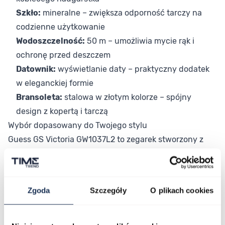
Szkło:
mineralne – zwiększa odporność tarczy na
codzienne użytkowanie
Wodoszczelność:
50 m – umożliwia mycie rąk i
ochronę przed deszczem
Datownik:
wyświetlanie daty – praktyczny dodatek
w eleganckiej formie
Bransoleta:
stalowa w złotym kolorze – spójny
design z kopertą i tarczą
Wybór dopasowany do Twojego stylu
Guess GS Victoria GW1037L2 to zegarek stworzony z
myślą o kobietach, które chcą, by każdy detal stylizacji
był przemyślany i efektowny. Złoty, jednolity design od
koperty po bransoletę sprawia, że model wyróżnia się
Zgoda
Szczegóły
O plikach cookies
wyrazistością charakterystyczną dla Guess. Pasuje
równie dobrze do eleganckiej sukienki, jak i do
biurowego stroju wzbogaconego modnym złotym