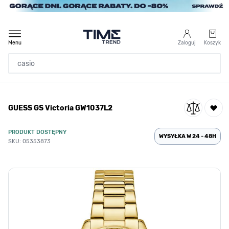
Przejdź do treści
Menu
Zaloguj
Koszyk
Strona Główna
GUESS GS Victoria GW1037L2
/
Damskie
/
Marka
PRODUKT DOSTĘPNY
/
Wszystkie marki
WYSYŁKA W 24 - 48H
SKU: 05353873
/
Guess
/
GUESS GS Victoria GW1037L2