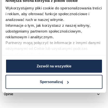
Niniejsza strona korzysta z plików cookie
akcentem.
Wykorzystujemy pliki cookie do spersonalizowania treści
Połączenie stylu i funkcjonalności
i reklam, aby oferować funkcje społecznościowe i
Guess GS Victoria GW1037L2 to zegarek, który łączy
analizować ruch w naszej witrynie.
Informacje o tym, jak korzystasz z naszej witryny,
wyrazisty modowy design z praktycznymi funkcjami
udostępniamy partnerom społecznościowym,
codziennego użytkowania. Złota estetyka i staranna
reklamowym i analitycznym.
jakość wykonania czynią go eleganckim wyborem dla
Partnerzy mogą połączyć te informacje z innymi danymi
każdej kobiety ceniącej styl marki Guess.
otrzymanymi od Ciebie lub uzyskanymi podczas
korzystania z ich usług.
Parametry
Zezwól na wszystkie
O marce
Spersonalizuj
Opinie