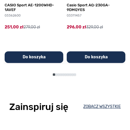
CASIO Sport AE-1200WHD-
Casio Sport AQ-230GA-
1AVEF
9DMQYES
03362600
03311457
251,00 zł
279,00 zł
296,00 zł
329,00 zł
Do koszyka
Do koszyka
Zainspiruj się
ZOBACZ WSZYSTKIE