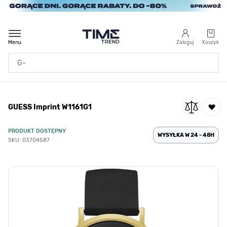
Przejdź do treści
Menu
Zaloguj
Koszyk
Strona Główna
GUESS Imprint W1161G1
/
GUESS Imprint W1161G1
PRODUKT DOSTĘPNY
WYSYŁKA W 24 - 48H
SKU: 03704587