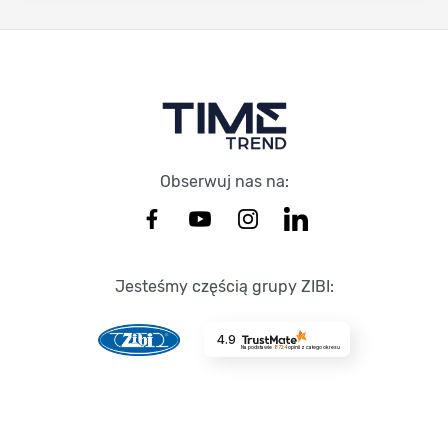
Stopka Timetrend
Obserwuj nas na:
Jesteśmy częścią grupy ZIBI:
4.9
Na podstawie
8724
opinii
z całego okresu