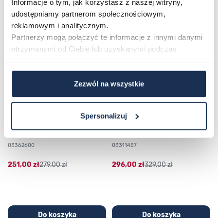
Informacje o tym, jak korzystasz z naszej witryny,
udostępniamy partnerom społecznościowym,
Poruszanie się po elementach karuzeli jest możliwe za pomocą klawis
Naciśnij, aby pominąć karuzelę
Naciśnij, aby przejść do nawigacji karuzeli
reklamowym i analitycznym.
Partnerzy mogą połączyć te informacje z innymi danymi
otrzymanymi od Ciebie lub uzyskanymi podczas
korzystania z ich usług.
Zezwól na wszystkie
Spersonalizuj
CASIO Sport AE-1200WHD-
Casio Sport AQ-230GA-
1AVEF
9DMQYES
03362600
03311457
251,00 zł
279,00 zł
296,00 zł
329,00 zł
Do koszyka
Do koszyka