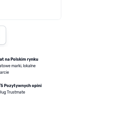
mage
iew larger image
lat na Polskim rynku
atowe marki, lokalne
arcie
/5 Pozytywnych opini
ług Trustmate