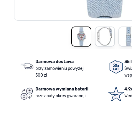
View larger image
View larger i
V
Darmowa dostawa
35 
przy zamówieniu powyżej
Świ
500 zł
wsp
Darmowa wymiana baterii
4.9
przez cały okres gwarancji
Wed