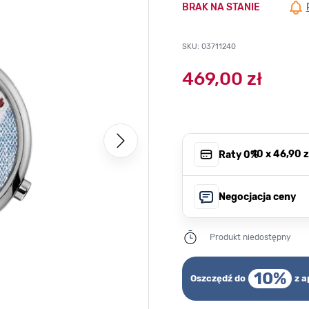
BRAK NA STANIE
SKU: 03711240
469,00 zł
, 10 x
46,90 z
Raty 0%
Negocjacja ceny
Produkt niedostępny
10%
Oszczędź do
z a