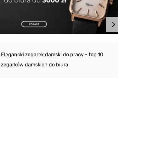
Atlan
188 -
Elegancki zegarek damski do pracy - top 10
kolek
zegarków damskich do biura