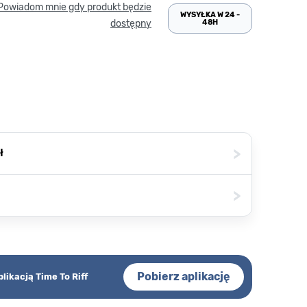
Powiadom mnie gdy produkt będzie
WYSYŁKA W 24 -
48H
dostępny
>
ł
>
Pobierz aplikację
plikacją Time To Riff