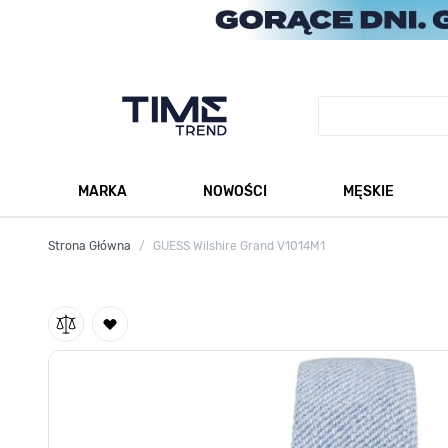
Przejdź do treści
MARKA
NOWOŚCI
MĘSKIE
Pokaż podmenu dla kategorii Marka
Po
Strona Główna
/
GUESS Wilshire Grand V1014M1