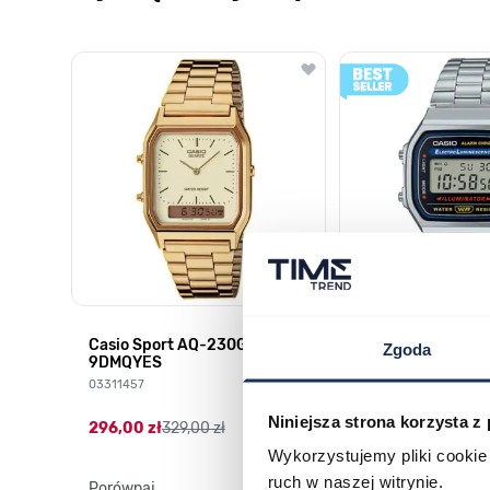
Poruszanie się po elementach karuzeli jest możliwe za pomocą k
Naciśnij, aby pominąć karuzelę
Naciśnij, aby przejść do nawigacji karuzeli
HD-
Casio Sport AQ-230GA-
CASIO Vintage A
Zgoda
9DMQYES
03378805
03311457
179,00 zł
199,00 zł
Niniejsza strona korzysta z
296,00 zł
329,00 zł
Wykorzystujemy pliki cookie 
ruch w naszej witrynie.
Porównaj
Porównaj