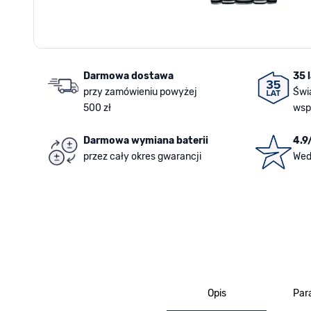
Darmowa dostawa
35 
przy zamówieniu powyżej
Świ
500 zł
wsp
Darmowa wymiana baterii
4.9
przez cały okres gwarancji
Wed
Opis
Par