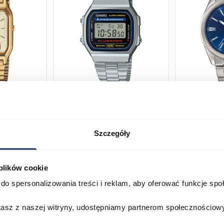
230GA-
CASIO Vintage A168WA-1YES
Casio Class
2AVEF
03378805
03709069
Szczegóły
179,00 zł
199,00 zł
ł
269,00 zł
29
 plików cookie
Porównaj
Porównaj
do spersonalizowania treści i reklam, aby oferować funkcje sp
zyka
Do koszyka
D
stasz z naszej witryny, udostępniamy partnerom społecznościo