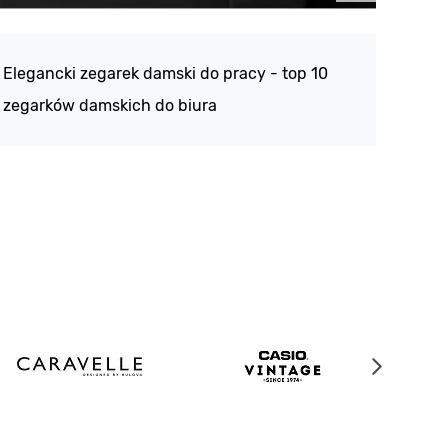
Atlan
188 -
Elegancki zegarek damski do pracy - top 10
kolek
zegarków damskich do biura