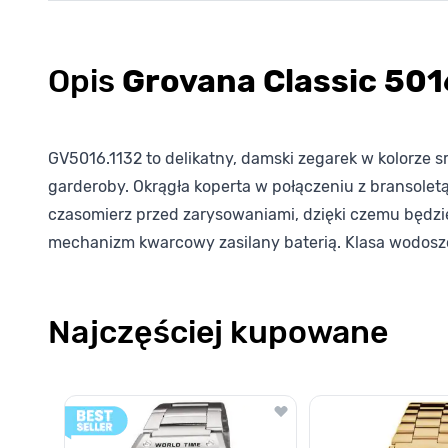
Opis
Grovana Classic 501
GV5016.1132 to delikatny, damski zegarek w kolorze sr
garderoby. Okrągła koperta w połączeniu z bransoletą
czasomierz przed zarysowaniami, dzięki czemu będzi
mechanizm kwarcowy zasilany baterią. Klasa wodoszc
Najczęściej kupowane
Poruszanie się po elementach karuzeli jest możliwe za pomocą k
Naciśnij, aby pominąć karuzelę
Naciśnij, aby przejść do nawigacji karuzeli