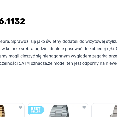
6.1132
ebra. Sprawdzi się jako świetny dodatek do wizytowej styliz
 w kolorze srebra będzie idealnie pasować do kobiecej ręki.
emy mogli cieszyć się nienagannym wyglądem zegarka przez
zelności 5ATM oznacza,że model ten jest odporny na niewie
lawisza tabulacji. Możesz pominąć karuzelę lub przejść bezpośrednio d