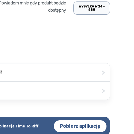
Powiadom mnie gdy produkt będzie
WYSYŁKA W 24 -
48H
dostępny
>
ł
>
Pobierz aplikację
plikacją Time To Riff