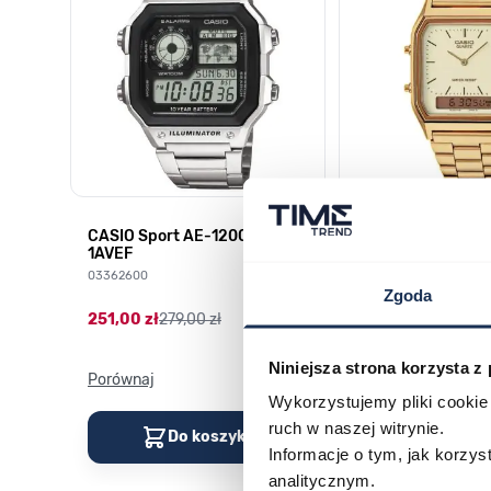
CASIO Sport AE-1200WHD-
Casio Sport AQ-
1AVEF
9DMQYES
03362600
03311457
Zgoda
251,00 zł
279,00 zł
296,00 zł
329,00 z
Niniejsza strona korzysta z
Porównaj
Porównaj
Wykorzystujemy pliki cookie 
ruch w naszej witrynie.
Do koszyka
Do kos
Informacje o tym, jak korzy
analitycznym.