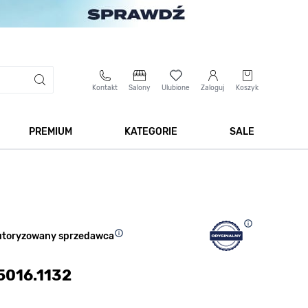
Kontakt
Salony
Ulubione
Zaloguj
Koszyk
PREMIUM
KATEGORIE
SALE
 Biżuteria
Pokaż podmenu dla kategorii Smartwatche
Pokaż podmenu dla kategorii Premium
Pokaż podmenu dla kateg
Pokaż 
utoryzowany sprzedawca
 5016.1132