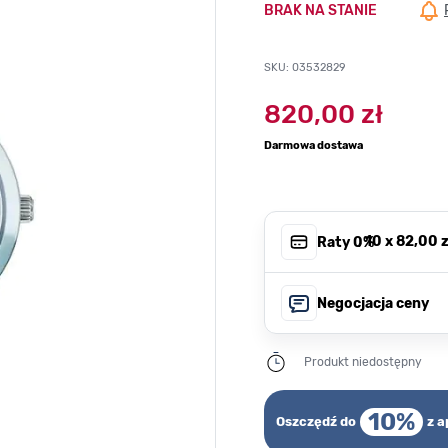
BRAK NA STANIE
SKU: 03532829
820,00 zł
Darmowa dostawa
, 10 x
82,00 z
Raty 0%
Negocjacja ceny
Produkt niedostępny
10%
Oszczędź do
z a