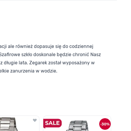
acji ale również dopasuje się do codziennej
 Szafirowe szkło doskonale będzie chronić Nasz
 długie lata. Zegarek został wyposażony w
lkie zanurzenia w wodzie.
o nawigacji karuzeli za pomocą linka pomijającego.