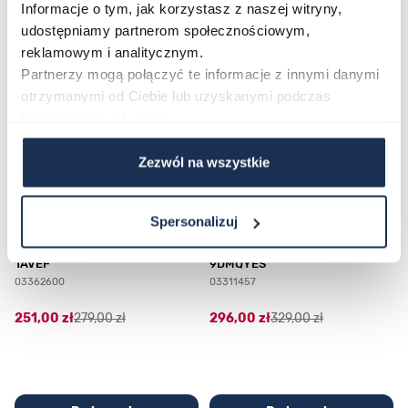
Informacje o tym, jak korzystasz z naszej witryny,
udostępniamy partnerom społecznościowym,
reklamowym i analitycznym.
Poruszanie się po elementach karuzeli jest możliwe za pomocą klawis
Naciśnij, aby pominąć karuzelę
Naciśnij, aby przejść do nawigacji karuzeli
Partnerzy mogą połączyć te informacje z innymi danymi
otrzymanymi od Ciebie lub uzyskanymi podczas
korzystania z ich usług.
Zezwól na wszystkie
Spersonalizuj
CASIO Sport AE-1200WHD-
Casio Sport AQ-230GA-
1AVEF
9DMQYES
03362600
03311457
251,00 zł
279,00 zł
296,00 zł
329,00 zł