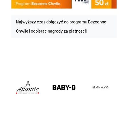
E
m
Najwyższy czas dołączyć do programu Bezcenne
Chwile i odbierać nagrody za płatności!