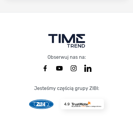
Stopka Timetrend
Obserwuj nas na:
Jesteśmy częścią grupy ZIBI:
4.9
Na podstawie
8709
opinii
z całego okresu