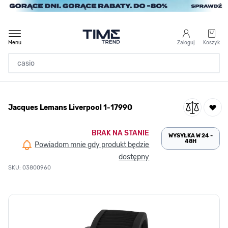
Przejdź do treści
Menu
Zaloguj
Koszyk
Strona Główna
Jacques Lemans Liverpool 1-1799O
/
Jacques Lemans Liverpool 1-1799O
BRAK NA STANIE
WYSYŁKA W 24 -
48H
Powiadom mnie gdy produkt będzie
dostępny
SKU: 03800960