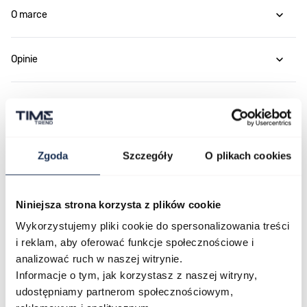
O marce
Opinie
Zapytaj o produkt
Płatność i dostawa
Zgoda
Szczegóły
O plikach cookies
Niniejsza strona korzysta z plików cookie
Najczęściej kupowane
Wykorzystujemy pliki cookie do spersonalizowania treści
i reklam, aby oferować funkcje społecznościowe i
analizować ruch w naszej witrynie.
Poruszanie się po elementach karuzeli jest możliwe za pomocą klawis
Naciśnij, aby pominąć karuzelę
Naciśnij, aby przejść do nawigacji karuzeli
Informacje o tym, jak korzystasz z naszej witryny,
udostępniamy partnerom społecznościowym,