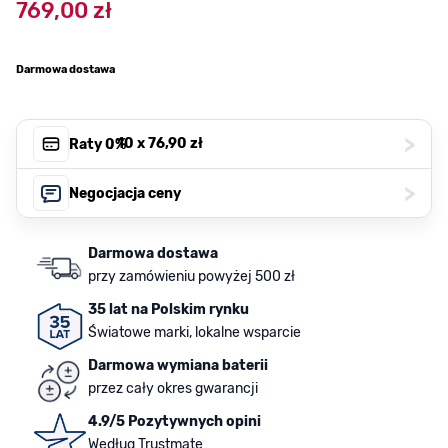
769,00 zł
Darmowa dostawa
>
, 10 x
76,90 zł
Raty 0%
>
Negocjacja ceny
Darmowa dostawa
przy zamówieniu powyżej 500 zł
35 lat na Polskim rynku
Światowe marki, lokalne wsparcie
Darmowa wymiana baterii
przez cały okres gwarancji
4.9/5 Pozytywnych opini
Według Trustmate