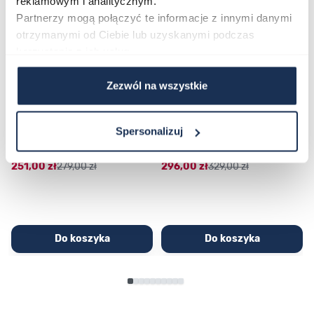
reklamowym i analitycznym.
Partnerzy mogą połączyć te informacje z innymi danymi
otrzymanymi od Ciebie lub uzyskanymi podczas
korzystania z ich usług.
Zezwól na wszystkie
CASIO Sport AE-1200WHD-
Casio Sport AQ-230GA-
1AVEF
9DMQYES
Spersonalizuj
03362600
03311457
251,00 zł
279,00 zł
296,00 zł
329,00 zł
Do koszyka
Do koszyka