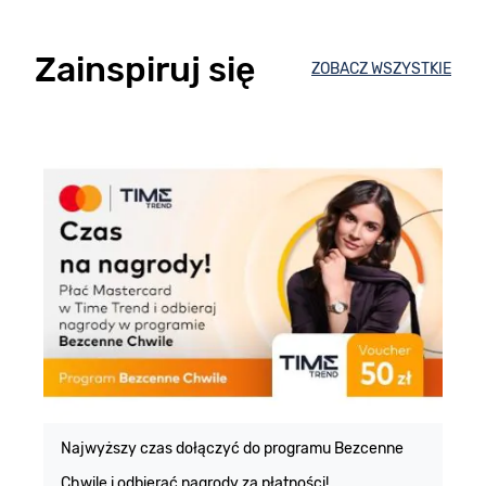
Zainspiruj się
ZOBACZ WSZYSTKIE
E
m
Najwyższy czas dołączyć do programu Bezcenne
Chwile i odbierać nagrody za płatności!