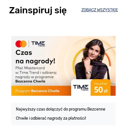
Zainspiruj się
ZOBACZ WSZYSTKIE
E
m
Najwyższy czas dołączyć do programu Bezcenne
Chwile i odbierać nagrody za płatności!