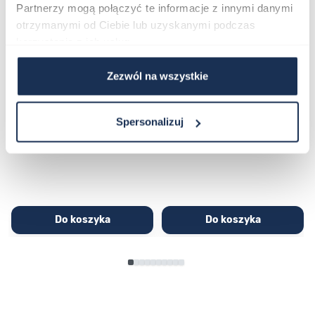
Partnerzy mogą połączyć te informacje z innymi danymi
otrzymanymi od Ciebie lub uzyskanymi podczas
korzystania z ich usług.
Zezwól na wszystkie
CASIO Sport AE-1200WHD-
Casio Sport AQ-230GA-
1AVEF
9DMQYES
03362600
03311457
Spersonalizuj
251,00 zł
279,00 zł
296,00 zł
329,00 zł
Do koszyka
Do koszyka