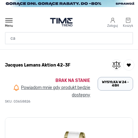
Przejdź do treści
Menu
Zaloguj
Koszyk
Strona Główna
Jacques Lemans Aktion 42-3F
/
Jacques Lemans Aktion 42-3F
BRAK NA STANIE
WYSYŁKA W 24 -
48H
Powiadom mnie gdy produkt będzie
dostępny
SKU: 03658826