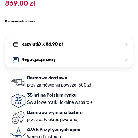
869,00 zł
Darmowa dostawa
>
, 10 x
86,90 zł
Raty 0%
>
Negocjacja ceny
Darmowa dostawa
przy zamówieniu powyżej 500 zł
35 lat na Polskim rynku
Światowe marki, lokalne wsparcie
Darmowa wymiana baterii
przez cały okres gwarancji
4.9/5 Pozytywnych opini
Według Trustmate