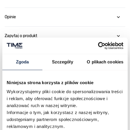
Opinie
Zapytaj o produkt
Płatność i dostawa
Zgoda
Szczegóły
O plikach cookies
Niniejsza strona korzysta z plików cookie
Najczęściej kupowane
Wykorzystujemy pliki cookie do spersonalizowania treści
i reklam, aby oferować funkcje społecznościowe i
analizować ruch w naszej witrynie.
Poruszanie się po elementach karuzeli jest możliwe za pomocą klawis
Naciśnij, aby pominąć karuzelę
Naciśnij, aby przejść do nawigacji karuzeli
Informacje o tym, jak korzystasz z naszej witryny,
udostępniamy partnerom społecznościowym,
reklamowym i analitycznym.