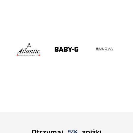
Otrzymaj
5%
zniżki