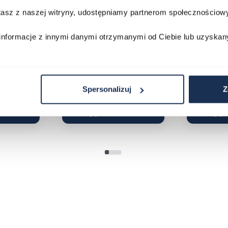
stasz z naszej witryny, udostępniamy partnerom społecznościo
168WA-1YES
Casio Classic MTP-1302PD-
Casio Wave
2AVEF
M100TSE-1
informacje z innymi danymi otrzymanymi od Ciebie lub uzyskan
03709069
03753024
269,00 zł
299,00 zł
1 399,00 zł
Darmowa do
Porównaj
Porównaj
Spersonalizuj
Z
zyka
Do koszyka
D