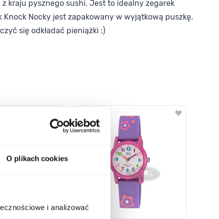
kraju pysznego sushi. Jest to idealny zegarek
garek Knock Nocky jest zapakowany w wyjątkową puszkę.
yć się odkładać pieniążki :)
o nawigacji karuzeli za pomocą linka pomijającego.
O plikach cookies
ołecznościowe i analizować