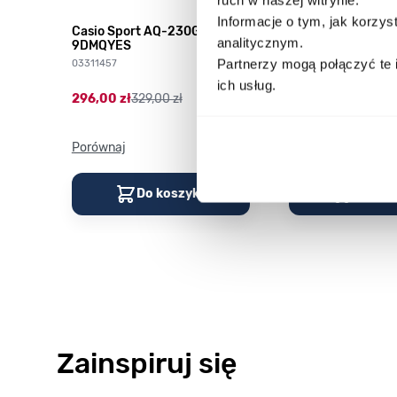
Informacje o tym, jak korzy
HD-
Casio Sport AQ-230GA-
CASIO Vintage A
analitycznym.
9DMQYES
03378805
Partnerzy mogą połączyć te 
03311457
179,00 zł
199,00 zł
ich usług.
296,00 zł
329,00 zł
Porównaj
Porównaj
Do koszyka
Do kos
Zainspiruj się