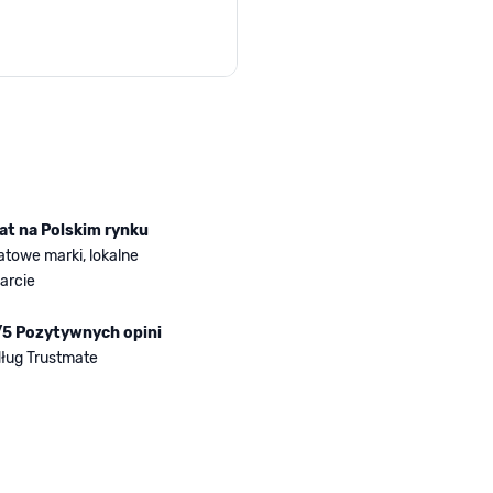
rger image
lat na Polskim rynku
atowe marki, lokalne
arcie
/5 Pozytywnych opini
ług Trustmate