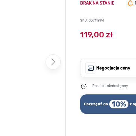
BRAK NA STANIE
SKU: 03711994
119,00 zł
Negocjacja ceny
Produkt niedostępny
10%
Oszczędź do
z a