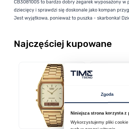
CB308100S to bardzo dobry zegarek wyposażony w pre
dziecięcy i sprawdzi się doskonale jako kompan przyg
Jest wyjątkowa, ponieważ to puszka - skarbonka! Dzi
Najczęściej kupowane
Poruszanie się po elementach karuzeli jest możliwe za pomocą k
Naciśnij, aby pominąć karuzelę
Naciśnij, aby przejść do nawigacji karuzeli
Zgoda
Niniejsza strona korzysta z
Wykorzystujemy pliki cookie 
ruch w naszej witrynie.