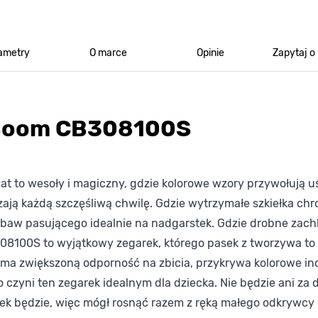
ametry
O marce
Opinie
Zapytaj o
 Boom CB308100S
t to wesoły i magiczny, gdzie kolorowe wzory przywołują 
ą każdą szczęśliwą chwilę. Gdzie wytrzymałe szkiełka chr
 zabaw pasującego idealnie na nadgarstek. Gdzie drobne zach
308100S to wyjątkowy zegarek, którego pasek z tworzywa to
ci ma zwiększoną odporność na zbicia, przykrywa kolorowe in
o czyni ten zegarek idealnym dla dziecka. Nie będzie ani za
sek będzie, więc mógł rosnąć razem z ręką małego odkrywcy