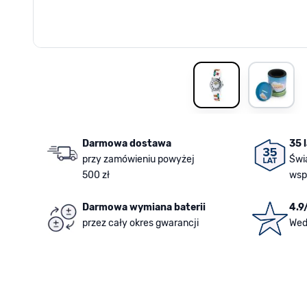
View larger image
View la
Darmowa dostawa
35 
przy zamówieniu powyżej
Świ
500 zł
wsp
Darmowa wymiana baterii
4.9
przez cały okres gwarancji
Wed