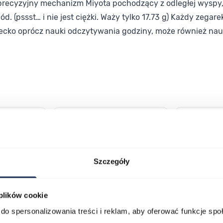
cyzyjny mechanizm Miyota pochodzący z odległej wyspy, z 
ód. (pssst… i nie jest ciężki. Waży tylko 17.73 g) Każdy ze
ecko oprócz nauki odczytywania godziny, może również naucz
lawisza tabulacji. Możesz pominąć karuzelę lub przejść bezpośrednio d
Szczegóły
 plików cookie
do spersonalizowania treści i reklam, aby oferować funkcje sp