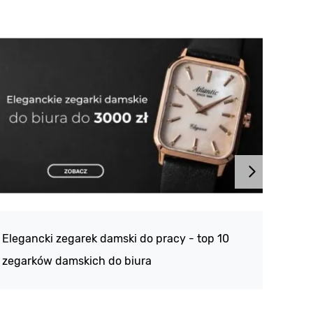
Atlan
188 -
Elegancki zegarek damski do pracy - top 10
kolek
zegarków damskich do biura