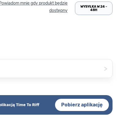
Powiadom mnie gdy produkt będzie
WYSYŁKA W 24 -
48H
dostępny
>
Pobierz aplikację
plikacją Time To Riff