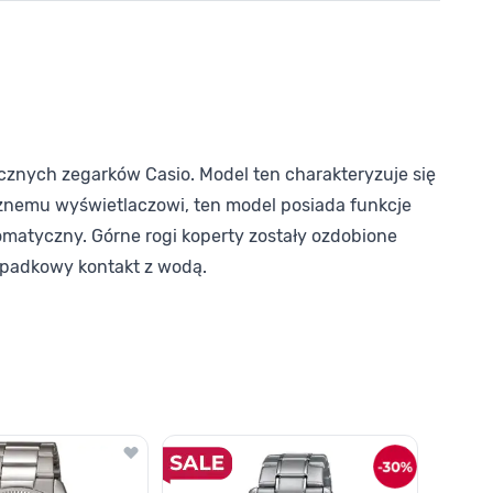
znych zegarków Casio. Model ten charakteryzuje się
icznemu wyświetlaczowi, ten model posiada funkcje
tomatyczny. Górne rogi koperty zostały ozdobione
zypadkowy kontakt z wodą.
o nawigacji karuzeli za pomocą linka pomijającego.