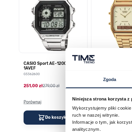
CASIO Sport AE-1200WHD-
Casio Sport AQ-
1AVEF
9DMQYES
03362600
03311457
Zgoda
251,00 zł
279,00 zł
296,00 zł
329,00 z
Niniejsza strona korzysta z
Porównaj
Porównaj
Wykorzystujemy pliki cookie 
ruch w naszej witrynie.
Do koszyka
Do kos
Informacje o tym, jak korzy
analitycznym.