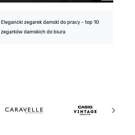
Atlan
188 -
Elegancki zegarek damski do pracy - top 10
kolek
zegarków damskich do biura