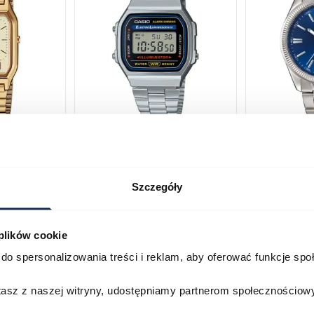
230GA-
CASIO Vintage A168WA-1YES
Casio Class
2AVEF
03378805
03709069
Szczegóły
179,00 zł
199,00 zł
ł
269,00 zł
29
 plików cookie
Porównaj
Porównaj
do spersonalizowania treści i reklam, aby oferować funkcje sp
zyka
Do koszyka
D
stasz z naszej witryny, udostępniamy partnerom społecznościo