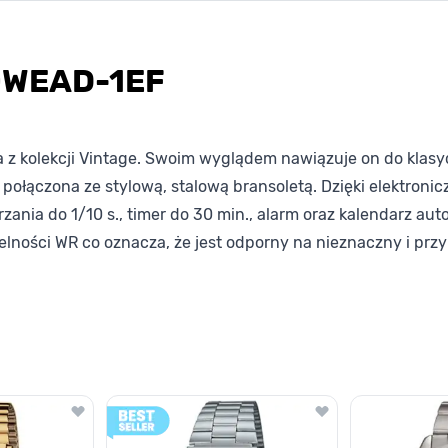
70WEAD-1EF
z kolekcji Vintage. Swoim wyglądem nawiązuje on do klasyc
 połączona ze stylową, stalową bransoletą. Dzięki elektron
rzania do 1/10 s., timer do 30 min., alarm oraz kalendarz au
elności WR co oznacza, że jest odporny na nieznaczny i pr
lawisza tabulacji. Możesz pominąć karuzelę lub przejść bezpośrednio d