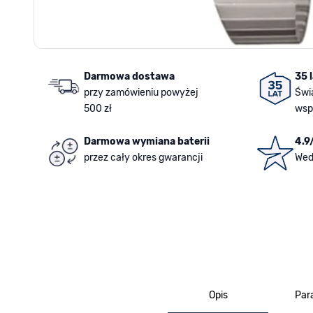
Darmowa dostawa
35 
przy zamówieniu powyżej
Świ
500 zł
wsp
Darmowa wymiana baterii
4.9
przez cały okres gwarancji
Wed
Opis
Par