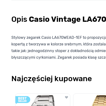
Opis
Casio Vintage LA6
Stylowy zegarek Casio LA670WEAD-1EF to propozycja 
kopertą z tworzywa w kolorze srebrnym, która zostala
takie jak: jednogodzinny stoper z dokładnością odmie
błyszczącymi cyrkoniami. Zegarek posiada klasę szcz
Najczęściej kupowane
Poruszanie się po elementach karuzeli jest możliwe za pomocą k
Naciśnij, aby pominąć karuzelę
Naciśnij, aby przejść do nawigacji karuzeli