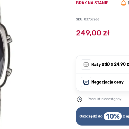
BRAK NA STANIE
SKU: 03737266
249,00 zł
, 10 x
24,90 z
Raty 0%
Negocjacja ceny
Produkt niedostępny
10%
Oszczędź do
z a