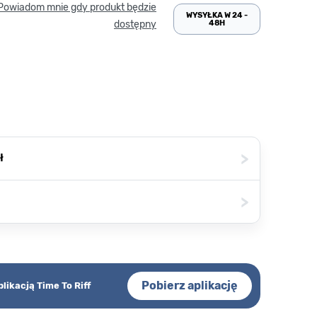
Powiadom mnie gdy produkt będzie
WYSYŁKA W 24 -
48H
dostępny
>
ł
>
Pobierz aplikację
plikacją Time To Riff