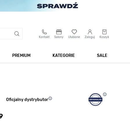
Kontakt
Salony
Ulubione
Zaloguj
Koszyk
PREMIUM
KATEGORIE
SALE
 Biżuteria
Pokaż podmenu dla kategorii Smartwatche
Pokaż podmenu dla kategorii Premium
Pokaż podmenu dla kateg
Pokaż 
Oficjalny dystrybutor
9