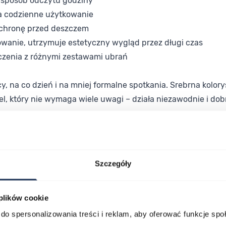
y sposób odczytu godziny
a codzienne użytkowanie
ochronę przed deszczem
wanie, utrzymuje estetyczny wygląd przez długi czas
czenia z różnymi zestawami ubrań
, na co dzień i na mniej formalne spotkania. Srebrna kolory
l, który nie wymaga wiele uwagi – działa niezawodnie i dob
jakość wykonania z przystępną ceną i ponadczasowym desig
eruje wszystko, czego potrzebujesz.
Szczegóły
 plików cookie
do spersonalizowania treści i reklam, aby oferować funkcje sp