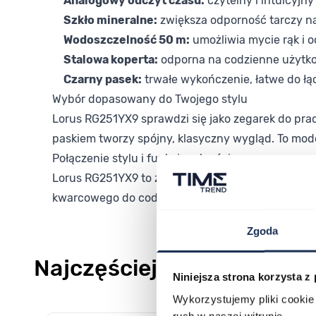
Analogowy odczyt czasu:
czytelny i intuicyjn
Szkło mineralne:
zwiększa odporność tarczy n
Wodoszczelność 50 m:
umożliwia mycie rąk i 
Stalowa koperta:
odporna na codzienne użytko
Czarny pasek:
trwałe wykończenie, łatwe do łą
Wybór dopasowany do Twojego stylu
Lorus RG251YX9 sprawdzi się jako zegarek do pracy
paskiem tworzy spójny, klasyczny wygląd. To mode
Połączenie stylu i funkcjonalności
Lorus RG251YX9 to zegarek, który łączy solidną 
kwarcowego do codziennego użytku, ten model of
Zgoda
Najczęściej kupowane
Niniejsza strona korzysta z
Wykorzystujemy pliki cookie 
ruch w naszej witrynie.