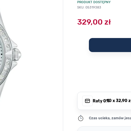
PRODUKT DOSTĘPNY
SKU: 05319383
329,00 zł
, 10 x
32,90 z
Raty 0%
Czas ucieka, zamów jesz