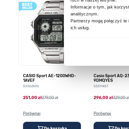
Poruszanie się po elementach karuzeli jest możliwe za pomocą k
Naciśnij, aby pominąć karuzelę
Naciśnij, aby przejść do nawigacji karuzeli
Informacje o tym, jak korzy
analitycznym.
Partnerzy mogą połączyć te 
ich usług.
CASIO Sport AE-1200WHD-
Casio Sport AQ-
1AVEF
9DMQYES
03362600
03311457
251,00 zł
279,00 zł
296,00 zł
329,00 z
Porównaj
Porównaj
Do koszyka
Do kos