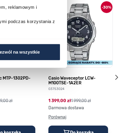
o nawigacji karuzeli za pomocą linka pomijającego.
wym, reklamowym i
ymi podczas korzystania z
ezwól na wszystkie
ic MTP-1302PD-
Casio Waveceptor LCW-
Q&Q S
M100TSE-1A2ER
035158
03753024
89,00
9,00 zł
1 399,00 zł
1 999,00 zł
Darmowa dostawa
Porównaj
Porów
o koszyka
Do koszyka