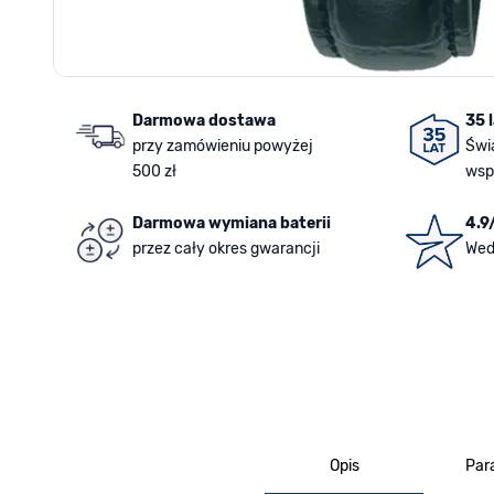
Darmowa dostawa
35 
przy zamówieniu powyżej
Świ
500 zł
wsp
Darmowa wymiana baterii
4.9
przez cały okres gwarancji
Wed
Opis
Par