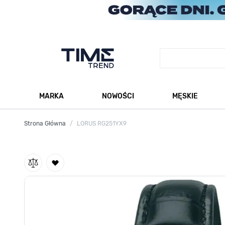
Przejdź do treści
MARKA
NOWOŚCI
MĘSKIE
Pokaż podmenu dla kategorii Marka
Po
Strona Główna
/
LORUS RG251YX9