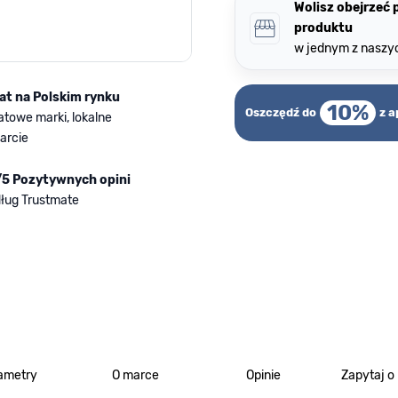
Wolisz obejrzeć
produktu
w jednym z naszy
lat na Polskim rynku
10%
Oszczędź do
z a
atowe marki, lokalne
arcie
/5 Pozytywnych opini
ług Trustmate
ametry
O marce
Opinie
Zapytaj o