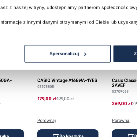
lawisza tabulacji. Możesz pominąć karuzelę lub przejść bezpośrednio d
stasz z naszej witryny, udostępniamy partnerom społecznościo
informacje z innymi danymi otrzymanymi od Ciebie lub uzyskan
Spersonalizuj
Z
230GA-
CASIO Vintage A168WA-1YES
Casio Class
2AVEF
03378805
03709069
179,00 zł
199,00 zł
ł
269,00 zł
29
Porównaj
Porównaj
zyka
Do koszyka
D