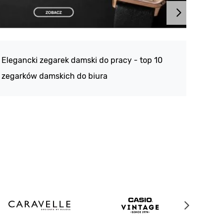
Atlan
188 -
Elegancki zegarek damski do pracy - top 10
kolek
zegarków damskich do biura