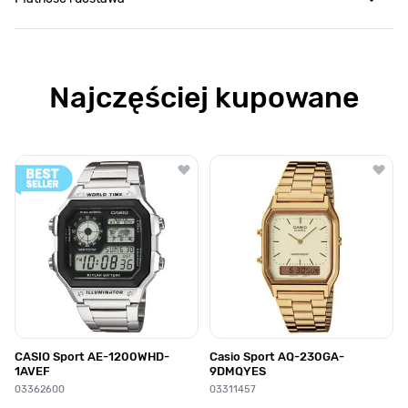
Najczęściej kupowane
Poruszanie się po elementach karuzeli jest możliwe za pomocą klawis
Naciśnij, aby pominąć karuzelę
Naciśnij, aby przejść do nawigacji karuzeli
CASIO Sport AE-1200WHD-
Casio Sport AQ-230GA-
1AVEF
9DMQYES
03362600
03311457