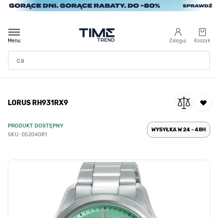
Przejdź do treści
Menu
Zaloguj
Koszyk
Strona Główna
LORUS RH931RX9
/
LORUS RH931RX9
PRODUKT DOSTĘPNY
WYSYŁKA W 24 - 48H
SKU: 05204081