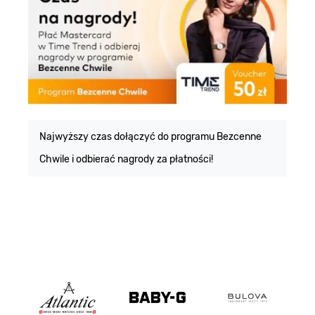
E
m
Najwyższy czas dołączyć do programu Bezcenne
Chwile i odbierać nagrody za płatności!