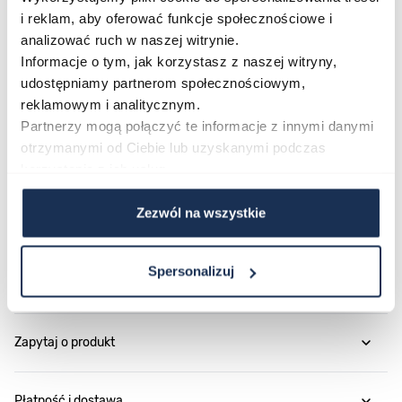
Lorus RH931RX9 to praktyczny wybór dla osób, które
i reklam, aby oferować funkcje społecznościowe i
cenią prostotę, niezawodność i klasyczny design w
analizować ruch w naszej witrynie.
jednym. Sprawdź, jak dobrze łączy codzienną
Informacje o tym, jak korzystasz z naszej witryny,
funkcjonalność z wyrazistym wyglądem – i przekonaj
udostępniamy partnerom społecznościowym,
reklamowym i analitycznym.
się, że dobry zegarek nie musi być skomplikowany.
Partnerzy mogą połączyć te informacje z innymi danymi
otrzymanymi od Ciebie lub uzyskanymi podczas
Parametry
korzystania z ich usług.
Zezwól na wszystkie
O marce
Spersonalizuj
Opinie
Zapytaj o produkt
Płatność i dostawa