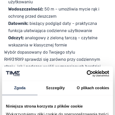
użytkowaniu
Wodoszczelność:
50 m – umożliwia mycie rąk i
ochronę przed deszczem
Datownik:
bieżący podgląd daty – praktyczna
funkcja ułatwiająca codzienne użytkowanie
Odczyt:
analogowy z zieloną tarczą – czytelne
wskazania w klasycznej formie
Wybór dopasowany do Twojego stylu
RH931RX9 sprawdzi się zarówno przy codziennym
stroju, jak i podczas wyjść wymagających bardziej
starannej stylizacji. Stalowa bransoleta w srebrnym
kolorze podkreśla uniwersalny charakter modelu,
Zgoda
Szczegóły
O plikach cookies
pasując do różnych okazji. To propozycja dla osób,
które szukają solidnego zegarka w rozsądnej cenie, bez
rezygnowania z jakości wykonania.
Niniejsza strona korzysta z plików cookie
Połączenie stylu i funkcjonalności
Wykorzystujemy pliki cookie do spersonalizowania treści