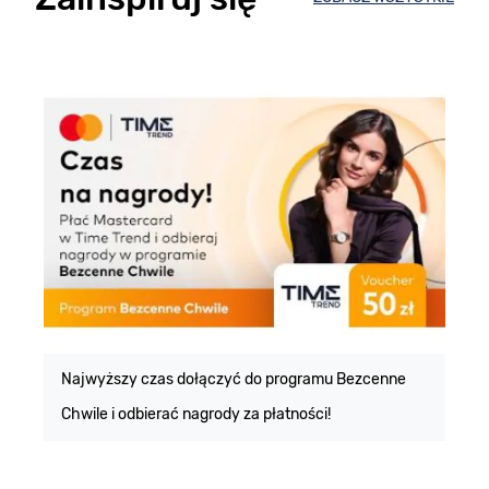
E
m
Najwyższy czas dołączyć do programu Bezcenne
Chwile i odbierać nagrody za płatności!