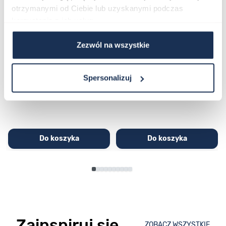
otrzymanymi od Ciebie lub uzyskanymi podczas
korzystania z ich usług.
Zezwól na wszystkie
CASIO Sport AE-1200WHD-
Casio Sport AQ-230GA-
1AVEF
9DMQYES
03362600
03311457
Spersonalizuj
251,00 zł
279,00 zł
296,00 zł
329,00 zł
Do koszyka
Do koszyka
Zainspiruj się
ZOBACZ WSZYSTKIE