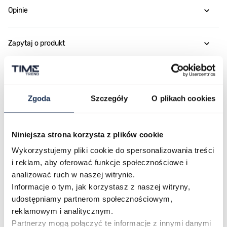
Opinie
Zapytaj o produkt
Płatność i dostawa
Zgoda
Szczegóły
O plikach cookies
Najczęściej kupowane
Niniejsza strona korzysta z plików cookie
Wykorzystujemy pliki cookie do spersonalizowania treści
i reklam, aby oferować funkcje społecznościowe i
Poruszanie się po elementach karuzeli jest możliwe za pomocą klawis
Naciśnij, aby pominąć karuzelę
Naciśnij, aby przejść do nawigacji karuzeli
analizować ruch w naszej witrynie.
Informacje o tym, jak korzystasz z naszej witryny,
udostępniamy partnerom społecznościowym,
reklamowym i analitycznym.
Partnerzy mogą połączyć te informacje z innymi danymi