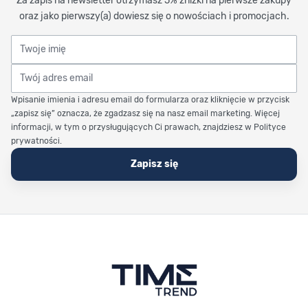
Za zapis na newsletter otrzymasz 5% zniżki na pierwsze zakupy
oraz jako pierwszy(a) dowiesz się o nowościach i promocjach.
Twoje imię
Twój adres email
Wpisanie imienia i adresu email do formularza oraz kliknięcie w przycisk
„zapisz się” oznacza, że zgadzasz się na nasz email marketing. Więcej
informacji, w tym o przysługujących Ci prawach, znajdziesz w Polityce
prywatności.
Zapisz się
Stopka Timetrend