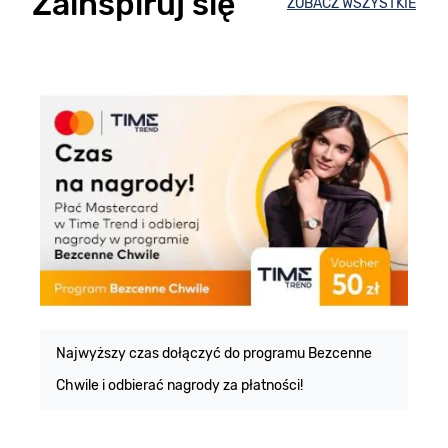
Zainspiruj się
ZOBACZ WSZYSTKIE
E
m
Najwyższy czas dołączyć do programu Bezcenne
Chwile i odbierać nagrody za płatności!