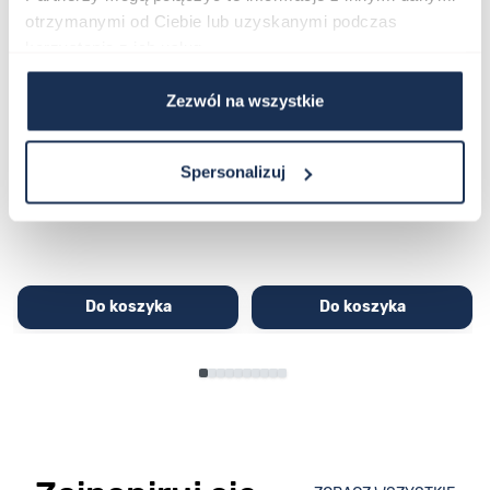
otrzymanymi od Ciebie lub uzyskanymi podczas
korzystania z ich usług.
Zezwól na wszystkie
CASIO Sport AE-1200WHD-
Casio Sport AQ-230GA-
1AVEF
9DMQYES
03362600
03311457
Spersonalizuj
251,00 zł
279,00 zł
296,00 zł
329,00 zł
Do koszyka
Do koszyka