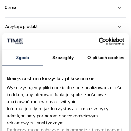
Opinie
Zapytaj o produkt
Płatność i dostawa
Zgoda
Szczegóły
O plikach cookies
Najczęściej kupowane
Niniejsza strona korzysta z plików cookie
Wykorzystujemy pliki cookie do spersonalizowania treści
i reklam, aby oferować funkcje społecznościowe i
Poruszanie się po elementach karuzeli jest możliwe za pomocą klawis
Naciśnij, aby pominąć karuzelę
Naciśnij, aby przejść do nawigacji karuzeli
analizować ruch w naszej witrynie.
Informacje o tym, jak korzystasz z naszej witryny,
udostępniamy partnerom społecznościowym,
reklamowym i analitycznym.
Partnerzy mogą połączyć te informacje z innymi danymi