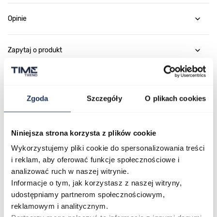
Opinie
Zapytaj o produkt
Płatność i dostawa
Zgoda
Szczegóły
O plikach cookies
Najczęściej kupowane
Niniejsza strona korzysta z plików cookie
Wykorzystujemy pliki cookie do spersonalizowania treści
i reklam, aby oferować funkcje społecznościowe i
Poruszanie się po elementach karuzeli jest możliwe za pomocą klawis
Naciśnij, aby pominąć karuzelę
Naciśnij, aby przejść do nawigacji karuzeli
analizować ruch w naszej witrynie.
Informacje o tym, jak korzystasz z naszej witryny,
udostępniamy partnerom społecznościowym,
reklamowym i analitycznym.