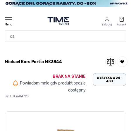
Przejdź do treści
Menu
Zaloguj
Koszyk
Strona Główna
Michael Kors Portia MK3844
/
Michael Kors Portia MK3844
BRAK NA STANIE
WYSYŁKA W 24 -
48H
Powiadom mnie gdy produkt będzie
dostępny
SKU: 03604728