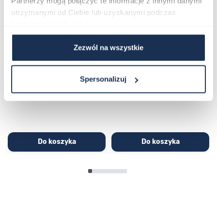
Partnerzy mogą połączyć te informacje z innymi danymi
otrzymanymi od Ciebie lub uzyskanymi podczas
korzystania z ich usług.
Zezwól na wszystkie
CASIO Sport AE-1200WHD-
Casio Sport AQ-230GA-
1AVEF
9DMQYES
03362600
03311457
Spersonalizuj
251,00 zł
279,00 zł
296,00 zł
329,00 zł
Do koszyka
Do koszyka