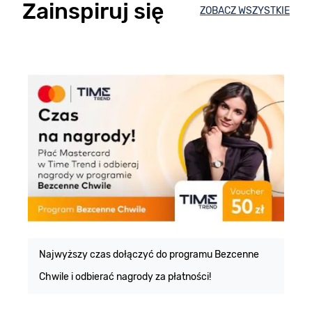
Zainspiruj się
ZOBACZ WSZYSTKIE
E
m
Najwyższy czas dołączyć do programu Bezcenne
Chwile i odbierać nagrody za płatności!