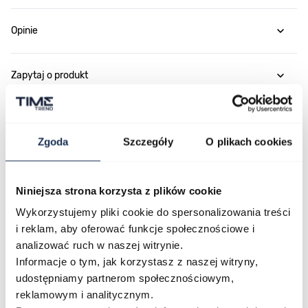
Opinie
Zapytaj o produkt
Płatność i dostawa
Zgoda
Szczegóły
O plikach cookies
Najczęściej kupowane
Niniejsza strona korzysta z plików cookie
Wykorzystujemy pliki cookie do spersonalizowania treści
i reklam, aby oferować funkcje społecznościowe i
Poruszanie się po elementach karuzeli jest możliwe za pomocą klawis
Naciśnij, aby pominąć karuzelę
Naciśnij, aby przejść do nawigacji karuzeli
analizować ruch w naszej witrynie.
Informacje o tym, jak korzystasz z naszej witryny,
udostępniamy partnerom społecznościowym,
reklamowym i analitycznym.