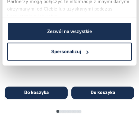
Partnerzy mogą połączyć te informacje z innymi danymi
otrzymanymi od Ciebie lub uzyskanymi podczas
korzystania z ich usług.
Zezwól na wszystkie
CASIO Sport AE-1200WHD-
Casio Sport AQ-230GA-
1AVEF
9DMQYES
03362600
03311457
Spersonalizuj
251,00 zł
279,00 zł
296,00 zł
329,00 zł
Do koszyka
Do koszyka