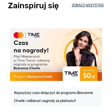
Zainspiruj się
ZOBACZ WSZYSTKIE
E
m
Najwyższy czas dołączyć do programu Bezcenne
Chwile i odbierać nagrody za płatności!