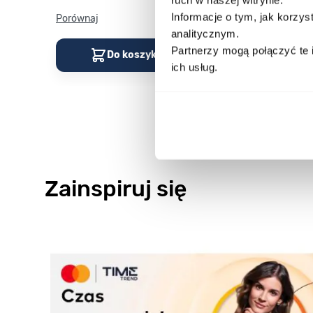
Informacje o tym, jak korzy
Porównaj
Porównaj
analitycznym.
Partnerzy mogą połączyć te 
Do koszyka
Do kos
ich usług.
Zainspiruj się