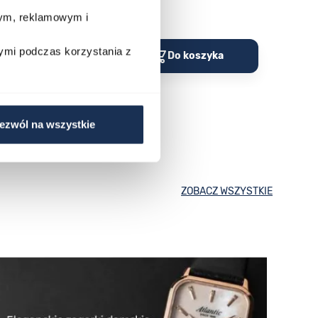
wym, reklamowym i
Porównaj
Porów
ymi podczas korzystania z
o koszyka
Do koszyka
ezwól na wszystkie
ZOBACZ WSZYSTKIE