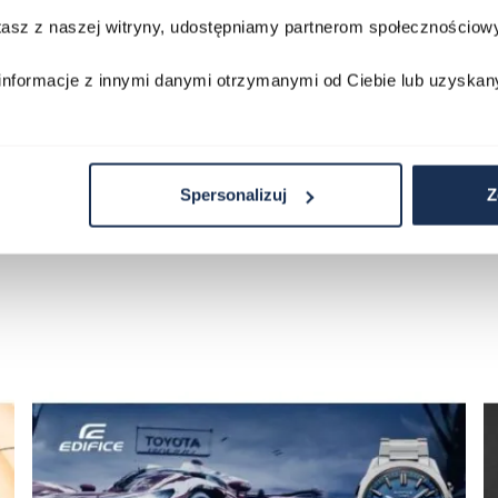
stasz z naszej witryny, udostępniamy partnerom społecznościo
Porównaj
Porównaj
informacje z innymi danymi otrzymanymi od Ciebie lub uzyskan
zyka
Do koszyka
D
Spersonalizuj
Z