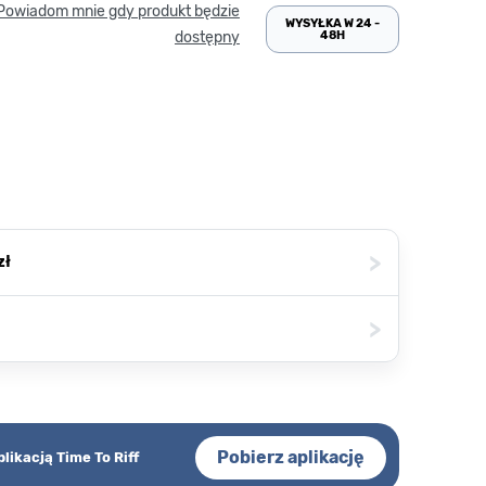
Powiadom mnie gdy produkt będzie
WYSYŁKA W 24 -
48H
dostępny
>
zł
>
Pobierz aplikację
plikacją Time To Riff