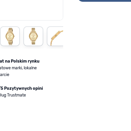
rger image
View larger image
View larger image
View larger image
View larger image
View larger im
Vi
lat na Polskim rynku
atowe marki, lokalne
arcie
/5 Pozytywnych opini
ług Trustmate