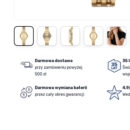
View larger image
View larger image
View larger image
View larger image
View la
Darmowa dostawa
35 
przy zamówieniu powyżej
Świ
500 zł
wsp
Darmowa wymiana baterii
4.9
przez cały okres gwarancji
Wed