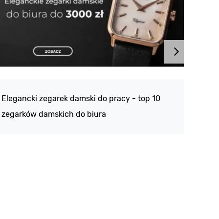
Atlan
188 -
Elegancki zegarek damski do pracy - top 10
kolek
zegarków damskich do biura