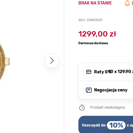
BRAK NA STANIE
SKU: 03843521
1299,00 zł
Darmowa dostawa
, 10 x
129,90 
Raty 0%
Negocjacja ceny
Produkt niedostępny
10%
Oszczędź do
z a