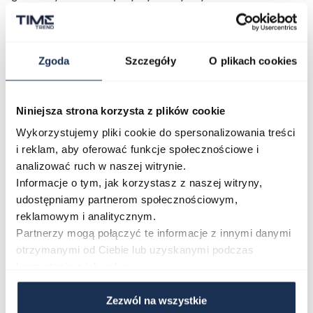
mineralne. Model posiada dokładny mechanizm
kwarcowy zasilany baterią. Wodoszczelność 100 M
pozwala na swobodny kontakt z wodą.
Zgoda
Szczegóły
O plikach cookies
Parametry
Niniejsza strona korzysta z plików cookie
Wykorzystujemy pliki cookie do spersonalizowania treści
O marce
i reklam, aby oferować funkcje społecznościowe i
analizować ruch w naszej witrynie.
Opinie
Informacje o tym, jak korzystasz z naszej witryny,
udostępniamy partnerom społecznościowym,
reklamowym i analitycznym.
Zapytaj o produkt
Partnerzy mogą połączyć te informacje z innymi danymi
otrzymanymi od Ciebie lub uzyskanymi podczas
korzystania z ich usług.
Płatność i dostawa
Zezwól na wszystkie