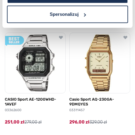
Najczęściej kupowane
Spersonalizuj
Poruszanie się po elementach karuzeli jest możliwe za pomocą klawis
Naciśnij, aby pominąć karuzelę
Naciśnij, aby przejść do nawigacji karuzeli
CASIO Sport AE-1200WHD-
Casio Sport AQ-230GA-
1AVEF
9DMQYES
03362600
03311457
251,00 zł
279,00 zł
296,00 zł
329,00 zł