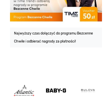
E
m
Najwyższy czas dołączyć do programu Bezcenne
Chwile i odbierać nagrody za płatności!