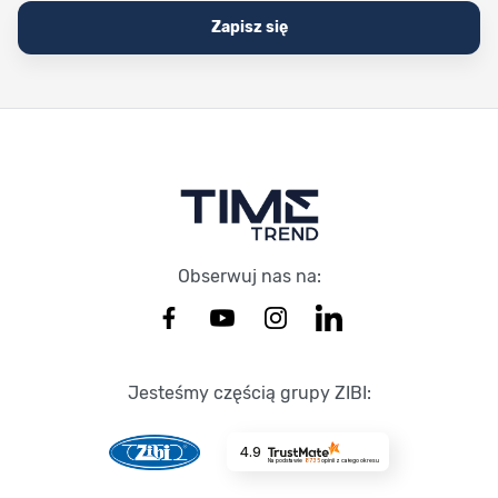
Zapisz się
Stopka Timetrend
Obserwuj nas na:
Jesteśmy częścią grupy ZIBI:
4.9
Na podstawie
8735
opinii
z całego okresu