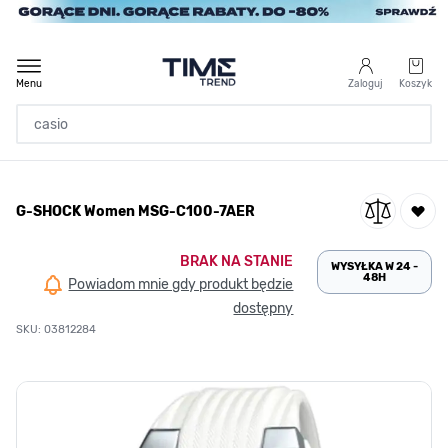
Przejdź do treści
Menu
Zaloguj
Koszyk
Strona Główna
G-SHOCK Women MSG-C100-7AER
/
G-SHOCK Women MSG-C100-7AER
BRAK NA STANIE
WYSYŁKA W 24 -
48H
Powiadom mnie gdy produkt będzie
dostępny
SKU: 03812284