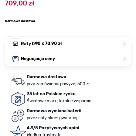
709,00 zł
Darmowa dostawa
>
, 10 x
70,90 zł
Raty 0%
>
Negocjacja ceny
Darmowa dostawa
przy zamówieniu powyżej 500 zł
35 lat na Polskim rynku
Światowe marki, lokalne wsparcie
Darmowa wymiana baterii
przez cały okres gwarancji
4.9/5 Pozytywnych opini
Według Trustmate