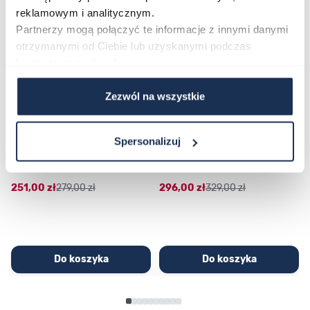
reklamowym i analitycznym.
Partnerzy mogą połączyć te informacje z innymi danymi
otrzymanymi od Ciebie lub uzyskanymi podczas
korzystania z ich usług.
Zezwól na wszystkie
CASIO Sport AE-1200WHD-
Casio Sport AQ-230GA-
Spersonalizuj
1AVEF
9DMQYES
03362600
03311457
251,00 zł
279,00 zł
296,00 zł
329,00 zł
Do koszyka
Do koszyka