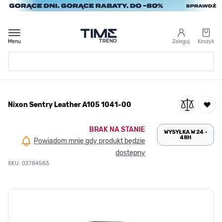
Przejdź do treści
Menu
Zaloguj
Koszyk
Strona Główna
Nixon Sentry Leather A105 1041-00
/
Nixon Sentry Leather A105 1041-00
BRAK NA STANIE
WYSYŁKA W 24 -
48H
Powiadom mnie gdy produkt będzie
dostępny
SKU: 03784583