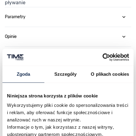
pływanie
Parametry
Opinie
Zapytaj o produkt
Zgoda
Szczegóły
O plikach cookies
Płatność i dostawa
Niniejsza strona korzysta z plików cookie
Wykorzystujemy pliki cookie do spersonalizowania treści
Najczęściej kupowane
i reklam, aby oferować funkcje społecznościowe i
analizować ruch w naszej witrynie.
Informacje o tym, jak korzystasz z naszej witryny,
Poruszanie się po elementach karuzeli jest możliwe za pomocą klawis
Naciśnij, aby pominąć karuzelę
Naciśnij, aby przejść do nawigacji karuzeli
udostępniamy partnerom społecznościowym,