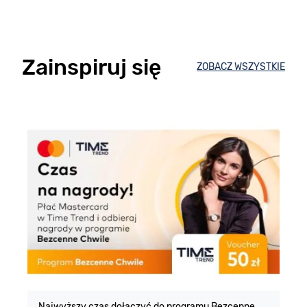
Zainspiruj się
ZOBACZ WSZYSTKIE
E
m
Najwyższy czas dołączyć do programu Bezcenne