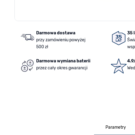
Darmowa dostawa
35 
przy zamówieniu powyżej
Świ
500 zł
wsp
Darmowa wymiana baterii
4.9
przez cały okres gwarancji
Wed
Parametry