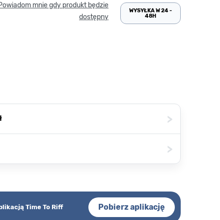
Powiadom mnie gdy produkt będzie
WYSYŁKA W 24 -
48H
dostępny
>
ł
>
Pobierz aplikację
plikacją Time To Riff