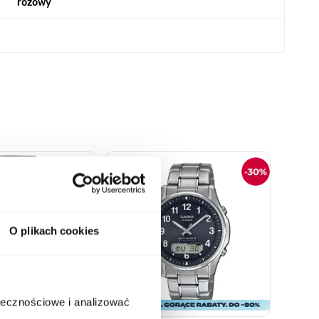
różowy
o nawigacji karuzeli za pomocą linka pomijającego.
O plikach cookies
ołecznościowe i analizować