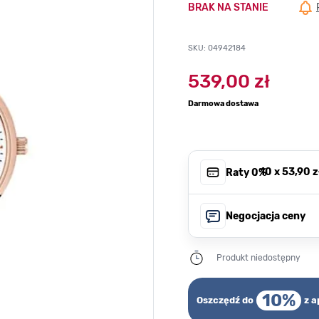
BRAK NA STANIE
SKU: 04942184
539,00 zł
Darmowa dostawa
, 10 x
53,90 z
Raty 0%
Negocjacja ceny
Produkt niedostępny
10%
Oszczędź do
z a