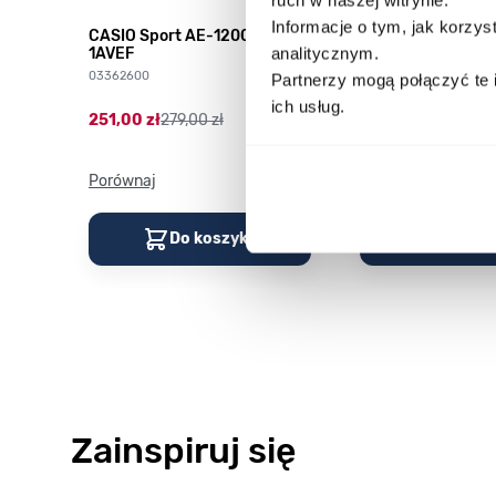
Informacje o tym, jak korzy
CASIO Sport AE-1200WHD-
Casio Sport AQ-
analitycznym.
1AVEF
9DMQYES
03362600
03311457
Partnerzy mogą połączyć te 
ich usług.
251,00 zł
279,00 zł
296,00 zł
329,00 z
Porównaj
Porównaj
Do koszyka
Do kos
Zainspiruj się