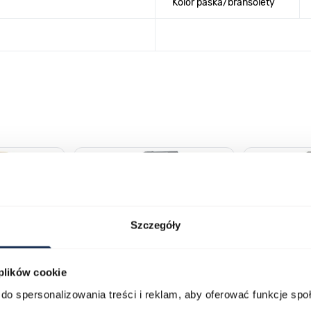
Kolor paska/bransolety
lawisza tabulacji. Możesz pominąć karuzelę lub przejść bezpośrednio d
Szczegóły
 plików cookie
do spersonalizowania treści i reklam, aby oferować funkcje sp