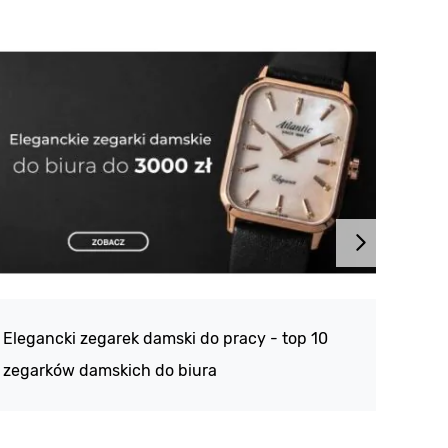
Atlan
188 -
Elegancki zegarek damski do pracy - top 10
kolek
zegarków damskich do biura