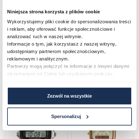
Opinie
Niniejsza strona korzysta z plików cookie
Wykorzystujemy pliki cookie do spersonalizowania treści
Zapytaj o produkt
i reklam, aby oferować funkcje społecznościowe i
analizować ruch w naszej witrynie.
Informacje o tym, jak korzystasz z naszej witryny,
Płatność i dostawa
udostępniamy partnerom społecznościowym,
reklamowym i analitycznym.
Partnerzy mogą połączyć te informacje z innymi danymi
otrzymanymi od Ciebie lub uzyskanymi podczas
Najczęściej kupowane
korzystania z ich usług.
Zezwól na wszystkie
Poruszanie się po elementach karuzeli jest możliwe za pomocą klawis
Naciśnij, aby pominąć karuzelę
Naciśnij, aby przejść do nawigacji karuzeli
Spersonalizuj