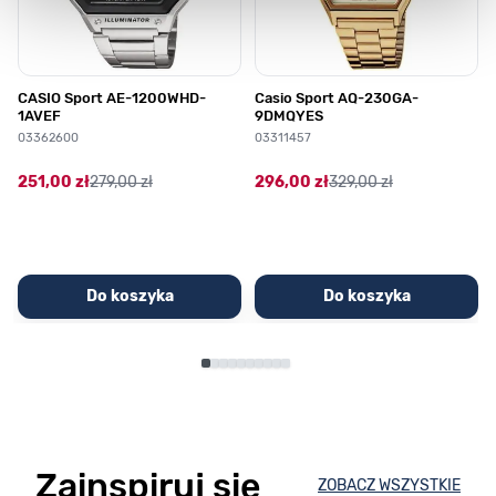
CASIO Sport AE-1200WHD-
Casio Sport AQ-230GA-
1AVEF
9DMQYES
03362600
03311457
251,00 zł
279,00 zł
296,00 zł
329,00 zł
Do koszyka
Do koszyka
Zainspiruj się
ZOBACZ WSZYSTKIE