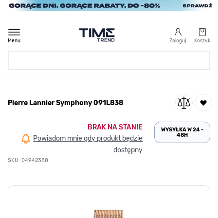
Przejdź do treści
Menu
Zaloguj
Koszyk
Strona Główna
Pierre Lannier Symphony 091L838
/
Pierre Lannier Symphony 091L838
BRAK NA STANIE
WYSYŁKA W 24 -
48H
Powiadom mnie gdy produkt będzie
dostępny
SKU: 04942388