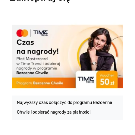
E
m
Najwyższy czas dołączyć do programu Bezcenne
Chwile i odbierać nagrody za płatności!