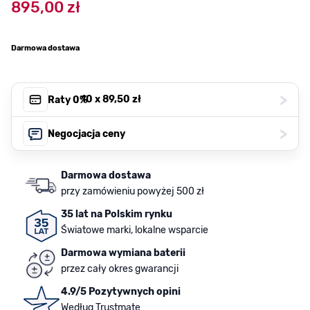
895,00 zł
Darmowa dostawa
>
, 10 x
89,50 zł
Raty 0%
>
Negocjacja ceny
Darmowa dostawa
przy zamówieniu powyżej 500 zł
35 lat na Polskim rynku
Światowe marki, lokalne wsparcie
Darmowa wymiana baterii
przez cały okres gwarancji
4.9/5 Pozytywnych opini
Według Trustmate