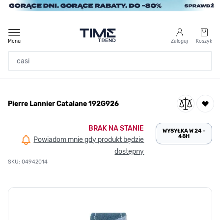
Przejdź do treści
Menu
Zaloguj
Koszyk
Strona Główna
Pierre Lannier Catalane 192G926
/
Pierre Lannier Catalane 192G926
BRAK NA STANIE
WYSYŁKA W 24 -
48H
Powiadom mnie gdy produkt będzie
dostępny
SKU: 04942014