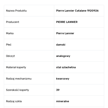
Nazwa Produktu
Pierre Lannier Catalane 192G926
Producent
PIERRE LANNIER
Marka
Pierre Lannier
Płeć
damski
Odczyt
analogowy
Materiał koperty
stal szlachetna
Rodzaj mechanizmu
kwarcowy
Szerokość koperty
39
Rodzaj szkła
mineralne