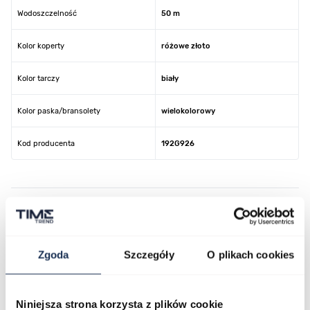
Wodoszczelność
50 m
Kolor koperty
różowe złoto
Kolor tarczy
biały
Kolor paska/bransolety
wielokolorowy
Kod producenta
192G926
O marce
Zgoda
Szczegóły
O plikach cookies
Opinie
Zapytaj o produkt
Niniejsza strona korzysta z plików cookie