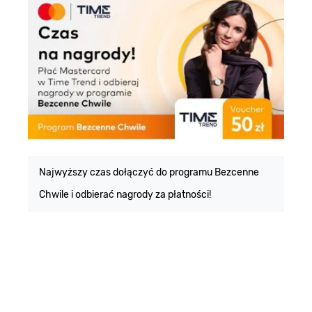
E
m
Najwyższy czas dołączyć do programu Bezcenne
Chwile i odbierać nagrody za płatności!