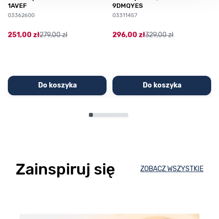
1AVEF
9DMQYES
03362600
03311457
251,00 zł
279,00 zł
296,00 zł
329,00 zł
Do koszyka
Do koszyka
Zainspiruj się
ZOBACZ WSZYSTKIE