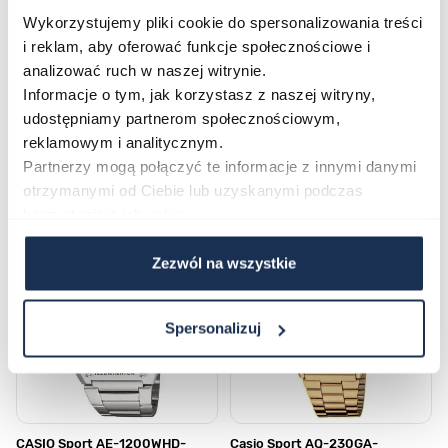
Wykorzystujemy pliki cookie do spersonalizowania treści
i reklam, aby oferować funkcje społecznościowe i
Płatność i dostawa
analizować ruch w naszej witrynie.
Informacje o tym, jak korzystasz z naszej witryny,
udostępniamy partnerom społecznościowym,
reklamowym i analitycznym.
Najczęściej kupowane
Partnerzy mogą połączyć te informacje z innymi danymi
otrzymanymi od Ciebie lub uzyskanymi podczas
korzystania z ich usług.
Poruszanie się po elementach karuzeli jest możliwe za pomocą klawis
Naciśnij, aby pominąć karuzelę
Naciśnij, aby przejść do nawigacji karuzeli
Zezwól na wszystkie
Spersonalizuj
CASIO Sport AE-1200WHD-
Casio Sport AQ-230GA-