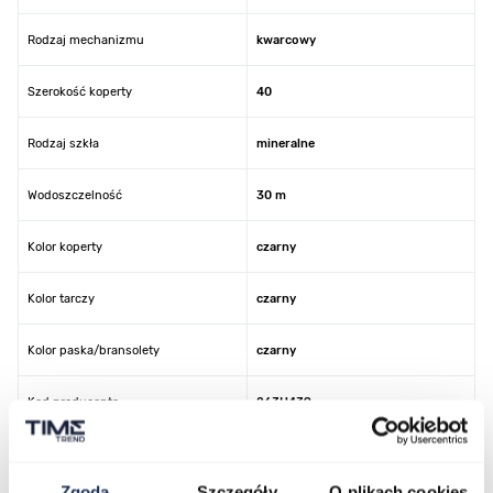
Rodzaj mechanizmu
kwarcowy
Szerokość koperty
40
Rodzaj szkła
mineralne
Wodoszczelność
30 m
Kolor koperty
czarny
Kolor tarczy
czarny
Kolor paska/bransolety
czarny
Kod producenta
263H439
Zgoda
Szczegóły
O plikach cookies