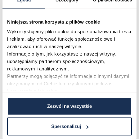
O marce
Niniejsza strona korzysta z plików cookie
Opinie
Wykorzystujemy pliki cookie do spersonalizowania treści
i reklam, aby oferować funkcje społecznościowe i
Zapytaj o produkt
analizować ruch w naszej witrynie.
Informacje o tym, jak korzystasz z naszej witryny,
udostępniamy partnerom społecznościowym,
Płatność i dostawa
reklamowym i analitycznym.
Partnerzy mogą połączyć te informacje z innymi danymi
otrzymanymi od Ciebie lub uzyskanymi podczas
korzystania z ich usług.
Najczęściej kupowane
Zezwól na wszystkie
Poruszanie się po elementach karuzeli jest możliwe za pomocą klawis
Naciśnij, aby pominąć karuzelę
Naciśnij, aby przejść do nawigacji karuzeli
Spersonalizuj