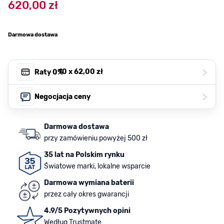
620,00 zł
Darmowa dostawa
>
, 10 x
62,00 zł
Raty 0%
>
Negocjacja ceny
Darmowa dostawa
przy zamówieniu powyżej 500 zł
35 lat na Polskim rynku
Światowe marki, lokalne wsparcie
Darmowa wymiana baterii
przez cały okres gwarancji
4.9/5 Pozytywnych opini
Według Trustmate