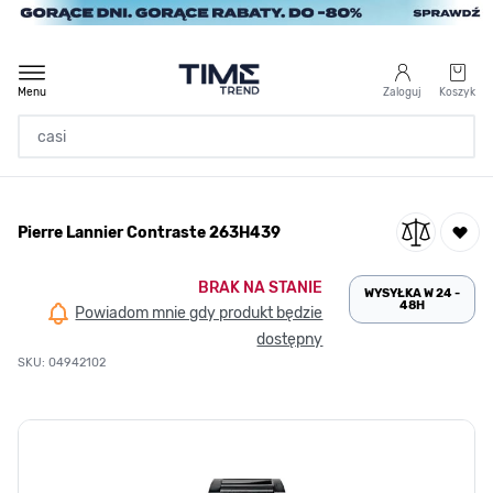
Przejdź do treści
Menu
Zaloguj
Koszyk
Strona Główna
Pierre Lannier Contraste 263H439
/
Pierre Lannier Contraste 263H439
BRAK NA STANIE
WYSYŁKA W 24 -
48H
Powiadom mnie gdy produkt będzie
dostępny
SKU: 04942102