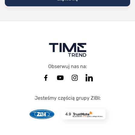
Stopka Timetrend
Obserwuj nas na:
Jesteśmy częścią grupy ZIBI:
4.9
Na podstawie
8719
opinii
z całego okresu