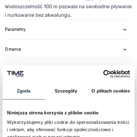
Wodoszczelność 100 m pozwala na swobodne pływanie
i nurkowanie bez akwalungu.
Parametry
O marce
Opinie
Zapytaj o produkt
Zgoda
Szczegóły
O plikach cookies
Płatność i dostawa
Niniejsza strona korzysta z plików cookie
Wykorzystujemy pliki cookie do spersonalizowania treści
i reklam, aby oferować funkcje społecznościowe i
analizować ruch w naszej witrynie.