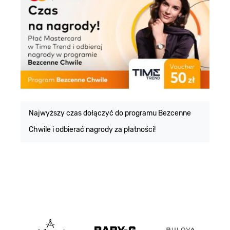
E
m
Najwyższy czas dołączyć do programu Bezcenne
Chwile i odbierać nagrody za płatności!