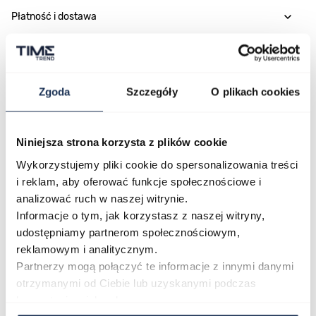
Płatność i dostawa
Najczęściej kupowane
Zgoda
Szczegóły
O plikach cookies
Niniejsza strona korzysta z plików cookie
Poruszanie się po elementach karuzeli jest możliwe za pomocą klawis
Naciśnij, aby pominąć karuzelę
Naciśnij, aby przejść do nawigacji karuzeli
Wykorzystujemy pliki cookie do spersonalizowania treści
i reklam, aby oferować funkcje społecznościowe i
analizować ruch w naszej witrynie.
Informacje o tym, jak korzystasz z naszej witryny,
udostępniamy partnerom społecznościowym,
reklamowym i analitycznym.
Partnerzy mogą połączyć te informacje z innymi danymi
otrzymanymi od Ciebie lub uzyskanymi podczas
CASIO Sport AE-1200WHD-
Casio Sport AQ-230GA-
korzystania z ich usług.
1AVEF
9DMQYES