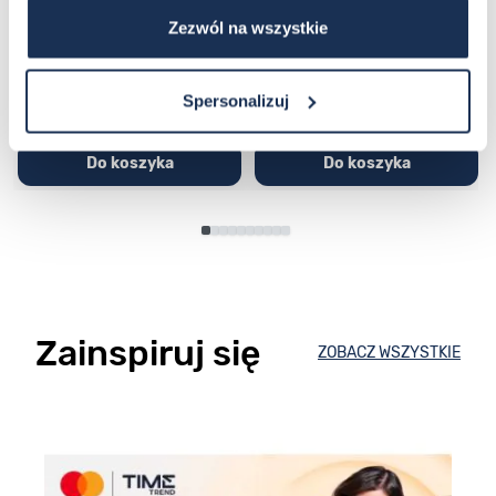
03362600
03311457
Zezwól na wszystkie
251,00 zł
279,00 zł
296,00 zł
329,00 zł
Spersonalizuj
Do koszyka
Do koszyka
Zainspiruj się
ZOBACZ WSZYSTKIE