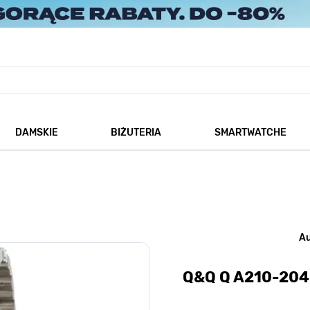
DAMSKIE
BIŻUTERIA
SMARTWATCHE
każ podmenu dla kategorii Męskie
Pokaż podmenu dla kategorii Damskie
Pokaż podmenu dla kategorii
A
Q&Q Q A210-204