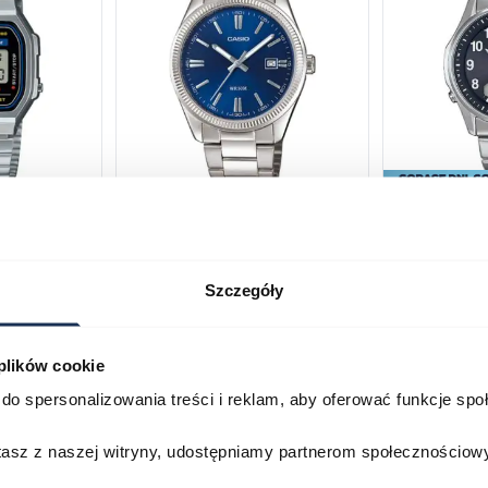
168WA-1YES
Casio Classic MTP-1302PD-
Casio Wave
2AVEF
M100TSE-1
03709069
03753024
Szczegóły
269,00 zł
299,00 zł
1 399,00 zł
Darmowa do
 plików cookie
Porównaj
Porównaj
do spersonalizowania treści i reklam, aby oferować funkcje sp
zyka
Do koszyka
D
stasz z naszej witryny, udostępniamy partnerom społecznościo