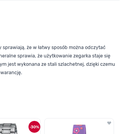
sy sprawiają, że w łatwy sposób można odczytać
neralne sprawia, że użytkowanie zegarka staje się
m jest wykonana ze stali szlachetnej, dzięki czemu
gwarancję.
o nawigacji karuzeli za pomocą linka pomijającego.