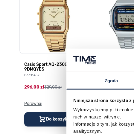
HD-
Casio Sport AQ-230GA-
CASIO Vintage A
9DMQYES
03378805
03311457
Zgoda
179,00 zł
199,00 zł
296,00 zł
329,00 zł
Niniejsza strona korzysta z
Porównaj
Porównaj
Wykorzystujemy pliki cookie 
ruch w naszej witrynie.
Do koszyka
Do kos
Informacje o tym, jak korzy
analitycznym.