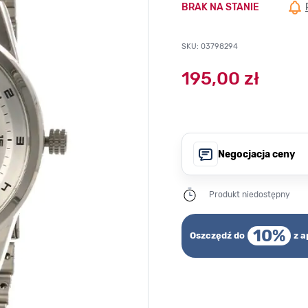
BRAK NA STANIE
SKU: 03798294
195,00 zł
Negocjacja ceny
Produkt niedostępny
10%
Oszczędź do
z a