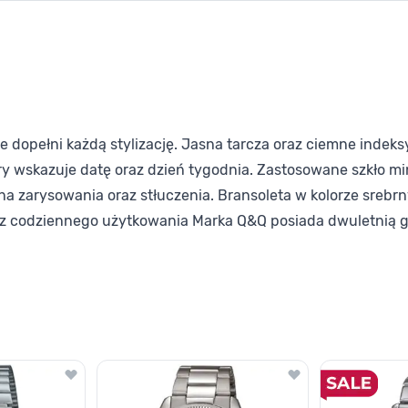
ie dopełni każdą stylizację. Jasna tarcza oraz ciemne indek
ry wskazuje datę oraz dzień tygodnia. Zastosowane szkło mi
 zarysowania oraz stłuczenia. Bransoleta w kolorze srebrny
e z codziennego użytkowania Marka Q&Q posiada dwuletnią 
lawisza tabulacji. Możesz pominąć karuzelę lub przejść bezpośrednio d