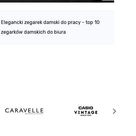
Atlan
188 -
Elegancki zegarek damski do pracy - top 10
kolek
zegarków damskich do biura