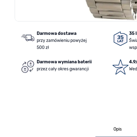
Darmowa dostawa
35 
przy zamówieniu powyżej
Świ
500 zł
wsp
Darmowa wymiana baterii
4.9
przez cały okres gwarancji
Wed
Opis