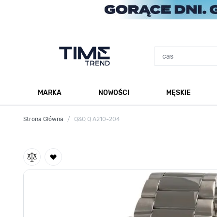
Przejdź do treści
MARKA
NOWOŚCI
MĘSKIE
Pokaż podmenu dla kategorii Marka
Po
Strona Główna
/
Q&Q Q A210-204