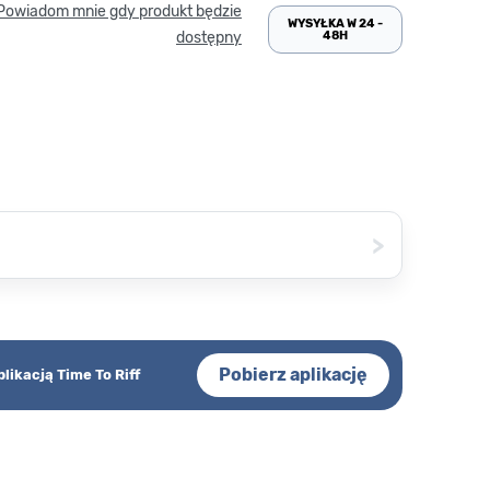
Powiadom mnie gdy produkt będzie
WYSYŁKA W 24 -
48H
dostępny
>
Pobierz aplikację
plikacją Time To Riff