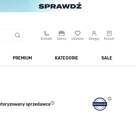
Kontakt
Salony
Ulubione
Zaloguj
Koszyk
PREMIUM
KATEGORIE
SALE
 Biżuteria
Pokaż podmenu dla kategorii Smartwatche
Pokaż podmenu dla kategorii Premium
Pokaż podmenu dla kateg
Pokaż 
utoryzowany sprzedawca