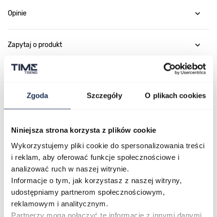
Opinie
Zapytaj o produkt
Płatność i dostawa
Zgoda
Szczegóły
O plikach cookies
Najczęściej kupowane
Niniejsza strona korzysta z plików cookie
Wykorzystujemy pliki cookie do spersonalizowania treści
i reklam, aby oferować funkcje społecznościowe i
Poruszanie się po elementach karuzeli jest możliwe za pomocą klawis
Naciśnij, aby pominąć karuzelę
Naciśnij, aby przejść do nawigacji karuzeli
analizować ruch w naszej witrynie.
Informacje o tym, jak korzystasz z naszej witryny,
udostępniamy partnerom społecznościowym,
reklamowym i analitycznym.
Partnerzy mogą połączyć te informacje z innymi danymi