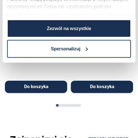
otrzymanymi od Ciebie lub uzyskanymi podczas
korzystania z ich usług.
Zezwól na wszystkie
CASIO Sport AE-1200WHD-
Casio Sport AQ-230GA-
1AVEF
9DMQYES
03362600
03311457
Spersonalizuj
251,00 zł
279,00 zł
296,00 zł
329,00 zł
Do koszyka
Do koszyka