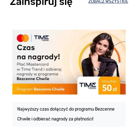
Zainspiruj się
ZOBACZ WSZYSTKIE
E
m
Najwyższy czas dołączyć do programu Bezcenne
Chwile i odbierać nagrody za płatności!