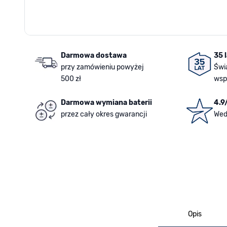
Darmowa dostawa
35 
przy zamówieniu powyżej
Świ
500 zł
wsp
Darmowa wymiana baterii
4.9
przez cały okres gwarancji
Wed
Opis