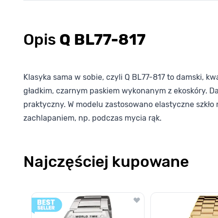
Opis
Q BL77-817
Klasyka sama w sobie, czyli Q BL77-817 to damski, 
gładkim, czarnym paskiem wykonanym z ekoskóry. Dato
praktyczny. W modelu zastosowano elastyczne szkło 
zachlapaniem, np. podczas mycia rąk.
Najczęściej kupowane
Poruszanie się po elementach karuzeli jest możliwe za pomocą k
Naciśnij, aby pominąć karuzelę
Naciśnij, aby przejść do nawigacji karuzeli