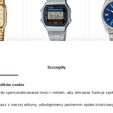
230GA-
CASIO Vintage A168WA-1YES
Casio Class
2AVEF
03378805
03709069
Szczegóły
179,00 zł
199,00 zł
ł
269,00 zł
29
 plików cookie
Porównaj
Porównaj
do spersonalizowania treści i reklam, aby oferować funkcje sp
zyka
Do koszyka
D
stasz z naszej witryny, udostępniamy partnerom społecznościo