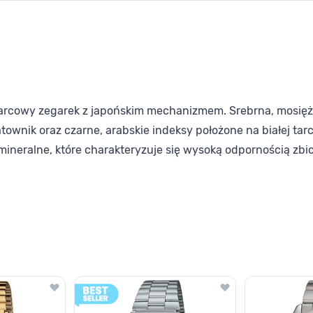
kwarcowy zegarek z japońskim mechanizmem. Srebrna, mosięż
wnik oraz czarne, arabskie indeksy położone na białej tarc
mineralne, które charakteryzuje się wysoką odpornością zb
lawisza tabulacji. Możesz pominąć karuzelę lub przejść bezpośrednio d