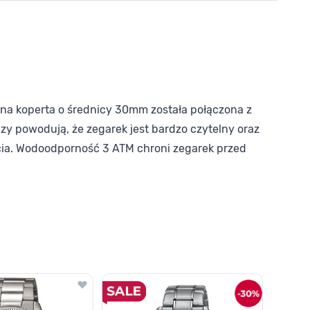
na koperta o średnicy 30mm została połączona z
zy powodują, że zegarek jest bardzo czytelny oraz
icia. Wodoodporność 3 ATM chroni zegarek przed
o nawigacji karuzeli za pomocą linka pomijającego.