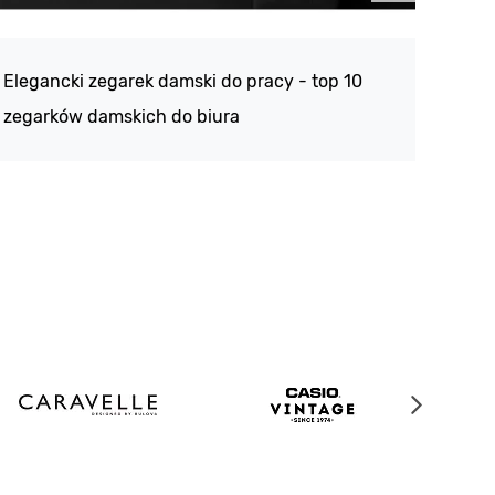
Atlan
188 -
Elegancki zegarek damski do pracy - top 10
kolek
zegarków damskich do biura