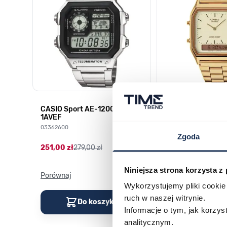
CASIO Sport AE-1200WHD-
Casio Sport AQ-
1AVEF
9DMQYES
03362600
03311457
Zgoda
251,00 zł
279,00 zł
296,00 zł
329,00 z
Niniejsza strona korzysta z
Porównaj
Porównaj
Wykorzystujemy pliki cookie 
ruch w naszej witrynie.
Do koszyka
Do kos
Informacje o tym, jak korzy
analitycznym.