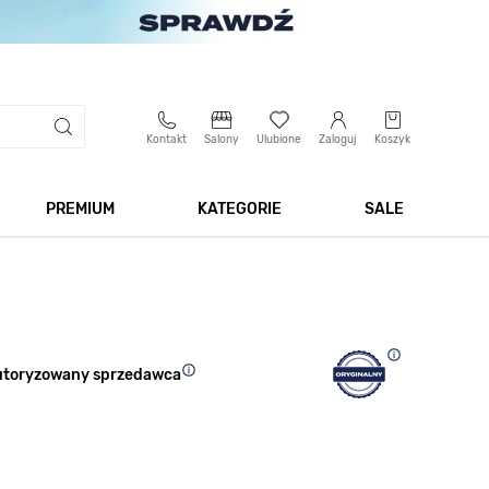
Kontakt
Salony
Ulubione
Zaloguj
Koszyk
PREMIUM
KATEGORIE
SALE
 Biżuteria
Pokaż podmenu dla kategorii Smartwatche
Pokaż podmenu dla kategorii Premium
Pokaż podmenu dla kateg
Pokaż 
utoryzowany sprzedawca