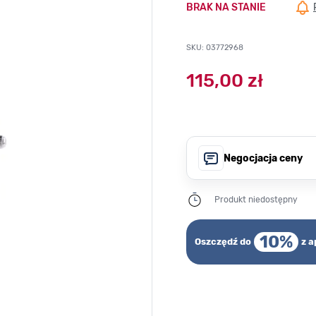
BRAK NA STANIE
SKU: 03772968
115,00 zł
Negocjacja ceny
Produkt niedostępny
10%
Oszczędź do
z a