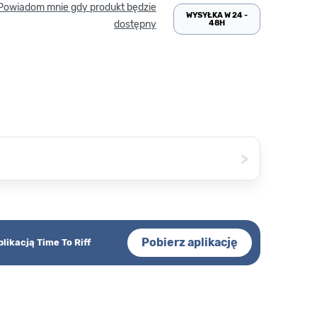
Powiadom mnie gdy produkt będzie
WYSYŁKA W 24 -
48H
dostępny
>
Pobierz aplikację
plikacją Time To Riff