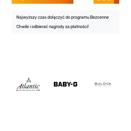
E
m
Najwyższy czas dołączyć do programu Bezcenne
Chwile i odbierać nagrody za płatności!