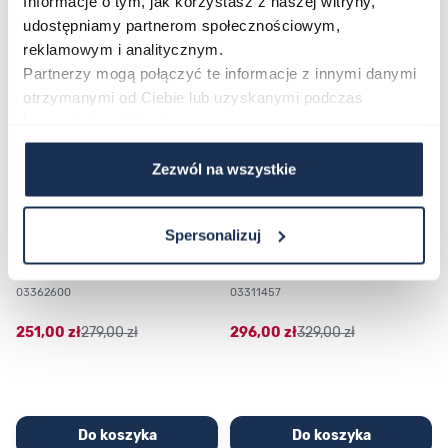
Informacje o tym, jak korzystasz z naszej witryny,
udostępniamy partnerom społecznościowym,
Poruszanie się po elementach karuzeli jest możliwe za pomocą klawis
Naciśnij, aby pominąć karuzelę
Naciśnij, aby przejść do nawigacji karuzeli
reklamowym i analitycznym.
Partnerzy mogą połączyć te informacje z innymi danymi
otrzymanymi od Ciebie lub uzyskanymi podczas
korzystania z ich usług.
Zezwól na wszystkie
Spersonalizuj
CASIO Sport AE-1200WHD-
Casio Sport AQ-230GA-
1AVEF
9DMQYES
03362600
03311457
251,00 zł
279,00 zł
296,00 zł
329,00 zł
Do koszyka
Do koszyka