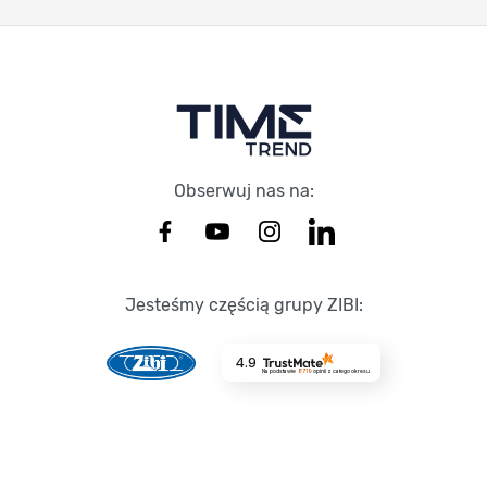
Stopka Timetrend
Obserwuj nas na:
Jesteśmy częścią grupy ZIBI:
4.9
Na podstawie
8719
opinii
z całego okresu