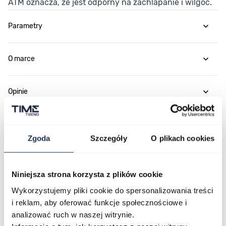
ATM oznacza, że jest odporny na zachlapanie i wilgoć.
Parametry
O marce
Opinie
Zapytaj o produkt
Zgoda
Szczegóły
O plikach cookies
Płatność i dostawa
Niniejsza strona korzysta z plików cookie
Wykorzystujemy pliki cookie do spersonalizowania treści
i reklam, aby oferować funkcje społecznościowe i
Najczęściej kupowane
analizować ruch w naszej witrynie.