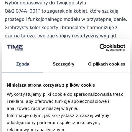
Wybór dopasowany do Twojego stylu
Q&Q C74A-001P to zegarek dla kobiet, które szukają
prostego i funkcjonalnego modelu w przystępnej cenie.
Srebrzysty kolor koperty i bransolety harmonizuje z
czarną tarczą, tworząc spójny i estetyczny wygląd.
Niewielka koperta 20 mm sprawia, że zegarek leży
wygodnie na nadgarstku i nie przytłacza sylwetki.
Połączenie stylu i funkcjonalności
Zgoda
Szczegóły
O plikach cookies
Q&Q C74A-001P łączy klasyczny design z codzienną
wygodą użytkowania. To niezawodny zegarek
Niniejsza strona korzysta z plików cookie
kwarcowy w atrakcyjnej cenie – sprawdź dostępność w
naszym sklepie i dodaj go do swojej kolekcji.
Wykorzystujemy pliki cookie do spersonalizowania treści
i reklam, aby oferować funkcje społecznościowe i
analizować ruch w naszej witrynie.
Parametry
Informacje o tym, jak korzystasz z naszej witryny,
udostępniamy partnerom społecznościowym,
reklamowym i analitycznym.