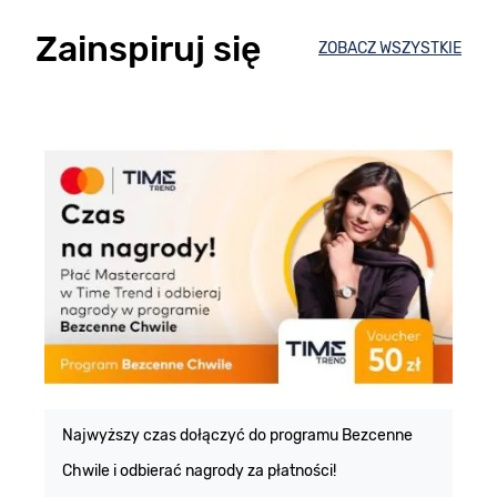
Zainspiruj się
ZOBACZ WSZYSTKIE
E
m
Najwyższy czas dołączyć do programu Bezcenne
Chwile i odbierać nagrody za płatności!