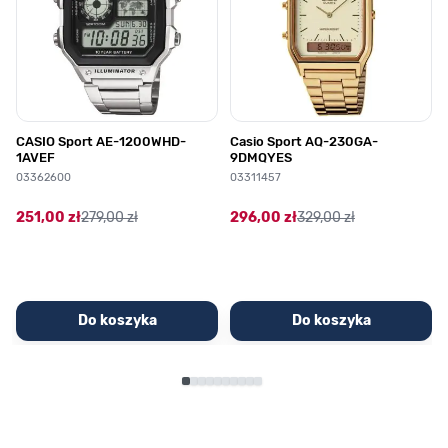
CASIO Sport AE-1200WHD-
Casio Sport AQ-230GA-
1AVEF
9DMQYES
03362600
03311457
251,00 zł
279,00 zł
296,00 zł
329,00 zł
Do koszyka
Do koszyka