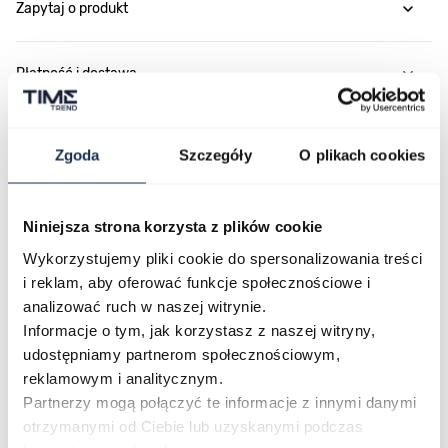
Zapytaj o produkt
Płatność i dostawa
Zgoda
Szczegóły
O plikach cookies
Najczęściej kupowane
Niniejsza strona korzysta z plików cookie
Poruszanie się po elementach karuzeli jest możliwe za pomocą klawis
Naciśnij, aby pominąć karuzelę
Naciśnij, aby przejść do nawigacji karuzeli
Wykorzystujemy pliki cookie do spersonalizowania treści
i reklam, aby oferować funkcje społecznościowe i
analizować ruch w naszej witrynie.
Informacje o tym, jak korzystasz z naszej witryny,
udostępniamy partnerom społecznościowym,
reklamowym i analitycznym.
Partnerzy mogą połączyć te informacje z innymi danymi
otrzymanymi od Ciebie lub uzyskanymi podczas