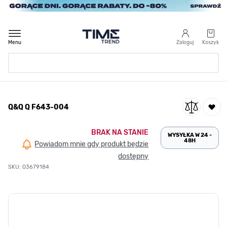
Przejdź do treści
Menu
Zaloguj
Koszyk
Strona Główna
Q&Q Q F643-004
/
Q&Q Q F643-004
BRAK NA STANIE
WYSYŁKA W 24 -
48H
Powiadom mnie gdy produkt będzie
dostępny
SKU: 03679184