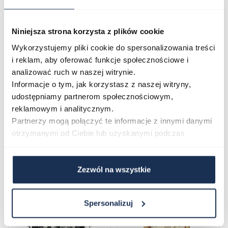
Niniejsza strona korzysta z plików cookie
Opinie
Wykorzystujemy pliki cookie do spersonalizowania treści
i reklam, aby oferować funkcje społecznościowe i
Zapytaj o produkt
analizować ruch w naszej witrynie.
Informacje o tym, jak korzystasz z naszej witryny,
udostępniamy partnerom społecznościowym,
Płatność i dostawa
reklamowym i analitycznym.
Partnerzy mogą połączyć te informacje z innymi danymi
otrzymanymi od Ciebie lub uzyskanymi podczas
korzystania z ich usług.
Najczęściej kupowane
Zezwól na wszystkie
Poruszanie się po elementach karuzeli jest możliwe za pomocą klawis
Naciśnij, aby pominąć karuzelę
Naciśnij, aby przejść do nawigacji karuzeli
Spersonalizuj