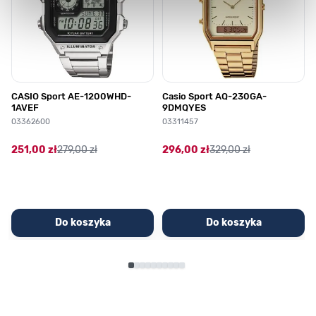
CASIO Sport AE-1200WHD-
Casio Sport AQ-230GA-
1AVEF
9DMQYES
03362600
03311457
251,00 zł
279,00 zł
296,00 zł
329,00 zł
Do koszyka
Do koszyka