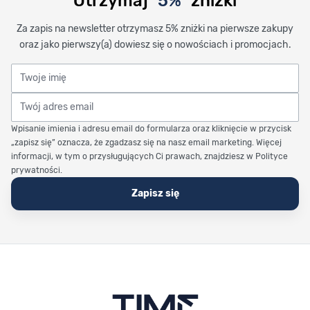
Otrzymaj
5%
zniżki
Za zapis na newsletter otrzymasz 5% zniżki na pierwsze zakupy
oraz jako pierwszy(a) dowiesz się o nowościach i promocjach.
Twoje imię
Twój adres email
Wpisanie imienia i adresu email do formularza oraz kliknięcie w przycisk
„zapisz się” oznacza, że zgadzasz się na nasz email marketing. Więcej
informacji, w tym o przysługujących Ci prawach, znajdziesz w Polityce
prywatności.
Zapisz się
Stopka Timetrend