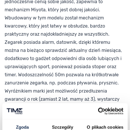
jednocześnie cenią sobie jakość, zapewnia to
mechanizm Miyota, który jest dobrej jakości.
Wbudowany w tym modelu został mechanizm
kwarcowy, który jest łatwy w obsłudze, bardzo
praktyczny oraz najdokładniejszy ze wszystkich.
Zegarek posiada alarm, datownik, dzięki któremu
można na bieżąco sprawdzić aktualny dzień miesiąca,
dodatkowo to gadżet odpowiedni dla osób lubiących i
uprawiających sport, ponieważ posiada stoper oraz
timer. Wodoszczelność 50m pozwala na krótkotrwałe
zanurzenie zegarka, np. podczas pływania, prysznic.
Wyróżnikiem marki jest możliwość przedłuzenia
gwarancji o rok (zamiast 2 lat, mamy aż 3), wystarczy
zarejestrować paragon na stronie www.zegarki-qq.pl
do 7 dni od daty zakupu. "" "
Zgoda
Szczegóły
O plikach cookies
Parametry