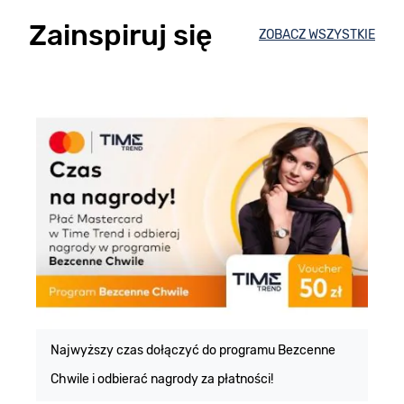
Zainspiruj się
ZOBACZ WSZYSTKIE
E
m
Najwyższy czas dołączyć do programu Bezcenne
Chwile i odbierać nagrody za płatności!