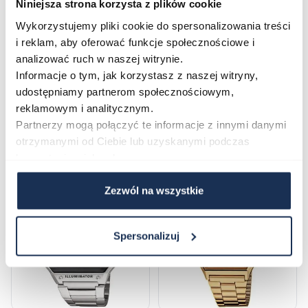
Niniejsza strona korzysta z plików cookie
Zapytaj o produkt
Wykorzystujemy pliki cookie do spersonalizowania treści
i reklam, aby oferować funkcje społecznościowe i
Płatność i dostawa
analizować ruch w naszej witrynie.
Informacje o tym, jak korzystasz z naszej witryny,
udostępniamy partnerom społecznościowym,
reklamowym i analitycznym.
Najczęściej kupowane
Partnerzy mogą połączyć te informacje z innymi danymi
otrzymanymi od Ciebie lub uzyskanymi podczas
korzystania z ich usług.
Poruszanie się po elementach karuzeli jest możliwe za pomocą klawis
Naciśnij, aby pominąć karuzelę
Naciśnij, aby przejść do nawigacji karuzeli
Zezwól na wszystkie
Spersonalizuj