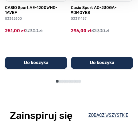
CASIO Sport AE-1200WHD-
Casio Sport AQ-230GA-
1AVEF
9DMQYES
03362600
03311457
251,00 zł
279,00 zł
296,00 zł
329,00 zł
Do koszyka
Do koszyka
Zainspiruj się
ZOBACZ WSZYSTKIE