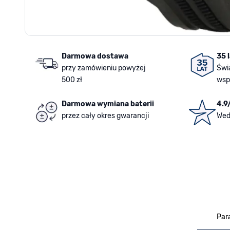
Darmowa dostawa
35 
przy zamówieniu powyżej
Świ
500 zł
wsp
Darmowa wymiana baterii
4.9
przez cały okres gwarancji
Wed
Par