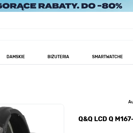
DAMSKIE
BIŻUTERIA
SMARTWATCHE
każ podmenu dla kategorii Męskie
Pokaż podmenu dla kategorii Damskie
Pokaż podmenu dla kategorii
A
Q&Q LCD Q M167