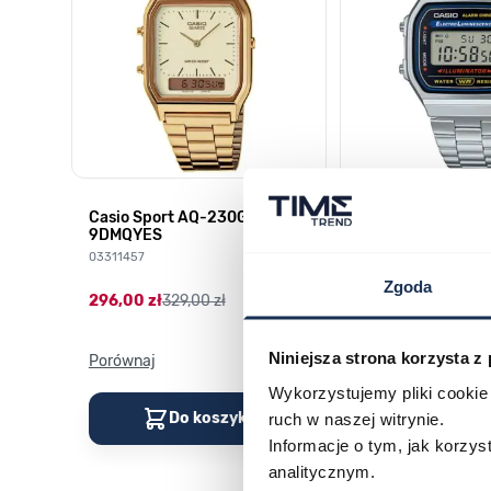
HD-
Casio Sport AQ-230GA-
CASIO Vintage A
9DMQYES
03378805
03311457
179,00 zł
199,00 zł
Zgoda
296,00 zł
329,00 zł
Niniejsza strona korzysta z
Porównaj
Porównaj
Wykorzystujemy pliki cookie 
Do koszyka
Do kos
ruch w naszej witrynie.
Informacje o tym, jak korzy
analitycznym.