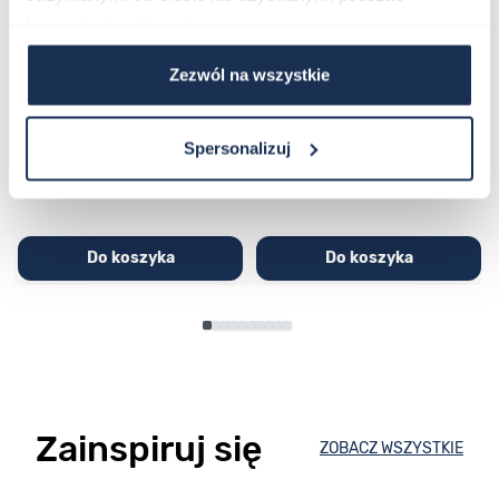
korzystania z ich usług.
CASIO Sport AE-1200WHD-
Casio Sport AQ-230GA-
Zezwól na wszystkie
1AVEF
9DMQYES
03362600
03311457
251,00 zł
279,00 zł
296,00 zł
329,00 zł
Spersonalizuj
Do koszyka
Do koszyka
Zainspiruj się
ZOBACZ WSZYSTKIE