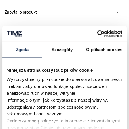
Zapytaj o produkt
Płatność i dostawa
Zgoda
Szczegóły
O plikach cookies
Najczęściej kupowane
Niniejsza strona korzysta z plików cookie
Wykorzystujemy pliki cookie do spersonalizowania treści
Poruszanie się po elementach karuzeli jest możliwe za pomocą klawis
Naciśnij, aby pominąć karuzelę
Naciśnij, aby przejść do nawigacji karuzeli
i reklam, aby oferować funkcje społecznościowe i
analizować ruch w naszej witrynie.
Informacje o tym, jak korzystasz z naszej witryny,
udostępniamy partnerom społecznościowym,
reklamowym i analitycznym.
Partnerzy mogą połączyć te informacje z innymi danymi
otrzymanymi od Ciebie lub uzyskanymi podczas