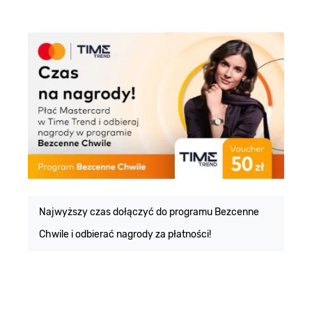
E
m
Najwyższy czas dołączyć do programu Bezcenne
Chwile i odbierać nagrody za płatności!