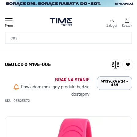
Przejdź do treści
Menu
Zaloguj
Koszyk
Strona Główna
Q&Q LCD Q M195-005
/
Q&Q LCD Q M195-005
BRAK NA STANIE
WYSYŁKA W 24 -
48H
Powiadom mnie gdy produkt będzie
dostępny
SKU: 03823572