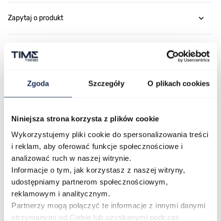
Zapytaj o produkt
Płatność i dostawa
Zgoda
Szczegóły
O plikach cookies
Najczęściej kupowane
Niniejsza strona korzysta z plików cookie
Wykorzystujemy pliki cookie do spersonalizowania treści
Poruszanie się po elementach karuzeli jest możliwe za pomocą klawis
Naciśnij, aby pominąć karuzelę
Naciśnij, aby przejść do nawigacji karuzeli
i reklam, aby oferować funkcje społecznościowe i
analizować ruch w naszej witrynie.
Informacje o tym, jak korzystasz z naszej witryny,
udostępniamy partnerom społecznościowym,
reklamowym i analitycznym.
Partnerzy mogą połączyć te informacje z innymi danymi
otrzymanymi od Ciebie lub uzyskanymi podczas