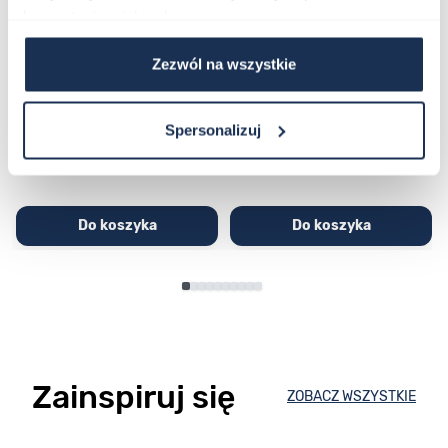
korzystania z ich usług.
CASIO Sport AE-1200WHD-
Casio Sport AQ-230GA-
1AVEF
9DMQYES
Zezwól na wszystkie
03362600
03311457
251,00 zł
279,00 zł
296,00 zł
329,00 zł
Spersonalizuj
Do koszyka
Do koszyka
Zainspiruj się
ZOBACZ WSZYSTKIE