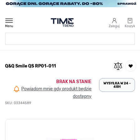
Przejdź do treści
Menu
Zaloguj
Koszyk
Strona Główna
Q&Q Smile QS RP01-011
/
Q&Q Smile QS RP01-011
BRAK NA STANIE
WYSYŁKA W 24 -
48H
Powiadom mnie gdy produkt będzie
dostępny
SKU: 03344589