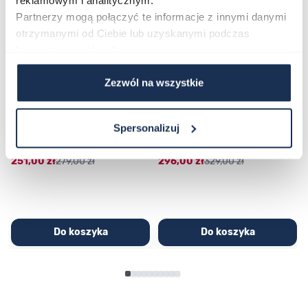
Partnerzy mogą połączyć te informacje z innymi danymi
otrzymanymi od Ciebie lub uzyskanymi podczas
korzystania z ich usług.
Zezwól na wszystkie
CASIO Sport AE-1200WHD-
Casio Sport AQ-230GA-
1AVEF
9DMQYES
Spersonalizuj
03362600
03311457
251,00 zł
279,00 zł
296,00 zł
329,00 zł
Do koszyka
Do koszyka