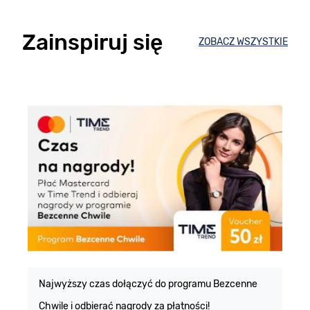
Zainspiruj się
ZOBACZ WSZYSTKIE
E
m
Najwyższy czas dołączyć do programu Bezcenne
Chwile i odbierać nagrody za płatności!