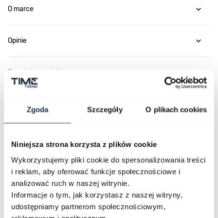
O marce
Opinie
Zapytaj o produkt
Płatność i dostawa
Zgoda
Szczegóły
O plikach cookies
Niniejsza strona korzysta z plików cookie
Najczęściej kupowane
Wykorzystujemy pliki cookie do spersonalizowania treści
i reklam, aby oferować funkcje społecznościowe i
analizować ruch w naszej witrynie.
Poruszanie się po elementach karuzeli jest możliwe za pomocą klawis
Naciśnij, aby pominąć karuzelę
Naciśnij, aby przejść do nawigacji karuzeli
Informacje o tym, jak korzystasz z naszej witryny,
udostępniamy partnerom społecznościowym,
reklamowym i analitycznym.